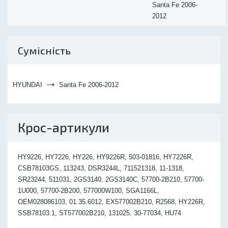
Santa Fe 2006-
2012
Сумісність
→
HYUNDAI
Santa Fe 2006-2012
Крос-артикули
HY9226, HY7226, HY226, HY9226R, 503-01816, HY7226R,
CSB78103GS, 113243, DSR3244L, 711521318, 11-1318,
SR23244, 511031, 2GS3140, 2GS3140C, 57700-2B210, 57700-
1U000, 57700-2B200, 577000W100, SGA1166L,
OEM028086103, 01.35.6012, EX577002B210, R2568, HY226R,
SSB78103.1, ST577002B210, 131025, 30-77034, HU74