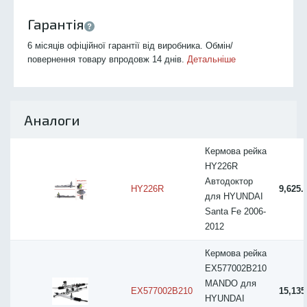
Гарантія
6 місяців офіційної гарантії від виробника. Обмін/
повернення товару впродовж 14 днів.
Детальніше
Аналоги
Кермова рейка
HY226R
Автодоктор
HY226R
9,625.
для HYUNDAI
Santa Fe 2006-
2012
Кермова рейка
EX577002B210
MANDO для
EX577002B210
15,135
HYUNDAI