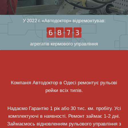
У 2022 г. «Автодоктор» відремонтував:
6
8
7
3
6
8
7
3
5
7
5
2
агрегатів кермового управління
Компанія Автодоктор в Одесі ремонтує рульові
рейки всіх типів.
Надаємо Гарантію 1 рік або 30 тис. км. пробігу. Усі
комплектуючі в наявності. Ремонт займає 1-2 дні.
Займаємось відновленням рульового управління з