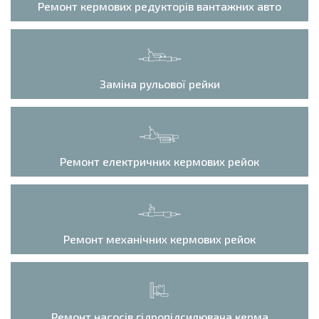
Ремонт кермових редукторів вантажних авто
Заміна рульової рейки
Ремонт електричних кермових рейок
Ремонт механічних кермових рейок
Ремонт насосів гідропідсилювача керма