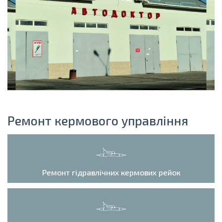
Ремонт кермового управління
Ремонт гідравлічних кермових рейок