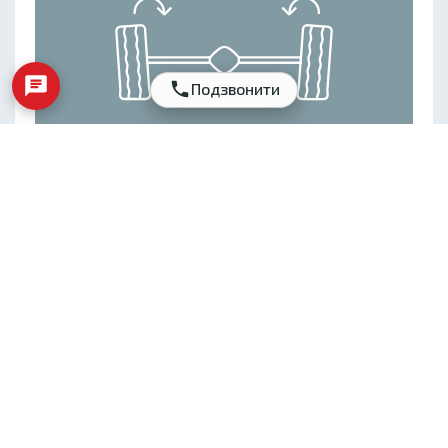
Подзвонити
Регулювання розвалу-сходження
Обслуговування автокондиціонера
Безпека на дорозі забезпечується тільки при злагодженій роботі