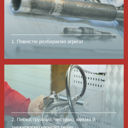
1. Повністю розбираємо агрегат
2. Пескоструйємо, чистимо, миємо й
знежирюємо кермову рейку