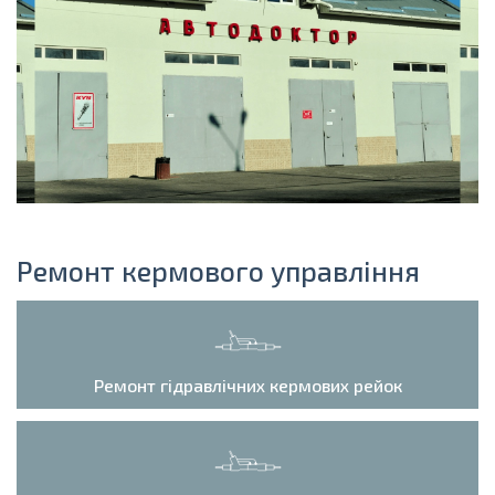
Ремонт кермового управління
Ремонт гідравлічних кермових рейок