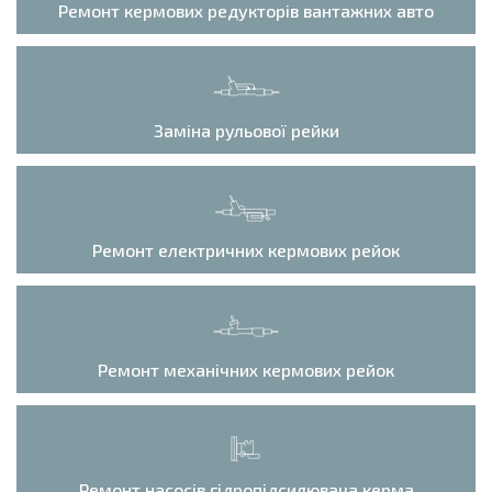
Ремонт кермових редукторів вантажних авто
Заміна рульової рейки
Ремонт електричних кермових рейок
Ремонт механічних кермових рейок
Ремонт насосів гідропідсилювача керма