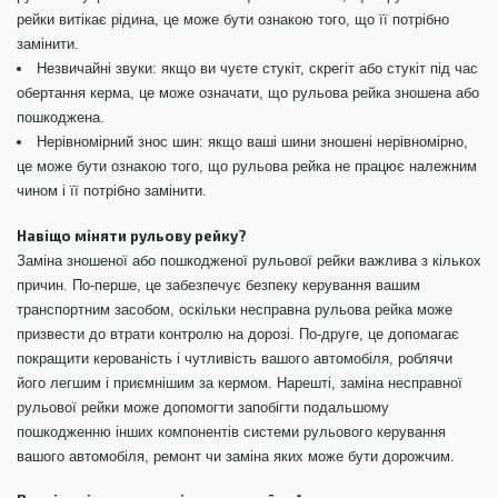
рейки витікає рідина, це може бути ознакою того, що її потрібно
замінити.
Незвичайні звуки: якщо ви чуєте стукіт, скрегіт або стукіт під час
обертання керма, це може означати, що рульова рейка зношена або
пошкоджена.
Нерівномірний знос шин: якщо ваші шини зношені нерівномірно,
це може бути ознакою того, що рульова рейка не працює належним
чином і її потрібно замінити.
Навіщо міняти рульову рейку?
Заміна зношеної або пошкодженої рульової рейки важлива з кількох
причин. По-перше, це забезпечує безпеку керування вашим
транспортним засобом, оскільки несправна рульова рейка може
призвести до втрати контролю на дорозі. По-друге, це допомагає
покращити керованість і чутливість вашого автомобіля, роблячи
його легшим і приємнішим за кермом. Нарешті, заміна несправної
рульової рейки може допомогти запобігти подальшому
пошкодженню інших компонентів системи рульового керування
вашого автомобіля, ремонт чи заміна яких може бути дорожчим.