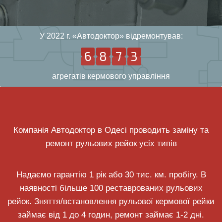
У 2022 г. «Автодоктор» відремонтував:
6
8
7
3
6
8
7
3
5
7
5
2
агрегатів кермового управління
Компанія Автодоктор в Одесі проводить заміну та
ремонт рульових рейок усіх типів
Надаємо гарантію 1 рік або 30 тис. км. пробігу. В
наявності більше 100 реставрованих рульових
рейок. Зняття/встановлення рульової кермової рейки
займає від 1 до 4 годин, ремонт займає 1-2 дні.