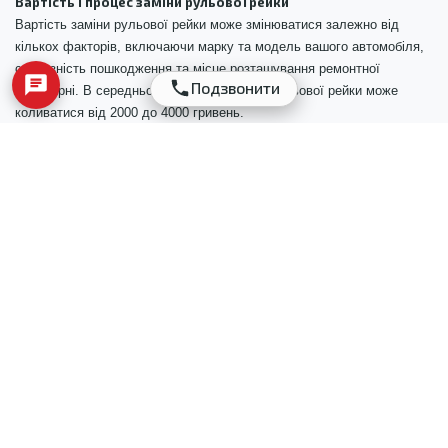
Вартість і процес заміни рульової рейки
Вартість заміни рульової рейки може змінюватися залежно від
кількох факторів, включаючи марку та модель вашого автомобіля,
серйозність пошкодження та місце розташування ремонтної
Подзвонити
майстерні. В середньому вартість заміни рульової рейки може
коливатися від 2000 до 4000 гривень.
Процес заміни рульової рейки складається з декількох етапів.
Спочатку з автомобіля знімається стара рульова рейка і
встановлюється нова. Цей процес може тривати кілька годин і
може вимагати видалення інших компонентів системи рульового
керування автомобіля. Після встановлення нової рульової рейки
перевіряється система, щоб переконатися, що вона функціонує
належним чином і немає витоків чи інших проблем.
Якщо ви помітили будь-які ознаки несправності рульової рейки, такі
як труднощі з поворотом керма, витік рідини гідропідсилювача
керма, незвичайні шуми або нерівномірний знос шин, важливо
віддати її на огляд професійному механіку. Хоча вартість заміни
рульової рейки може відрізнятися, це необхідна інвестиція в
безпеку та ефективність вашого автомобіля.