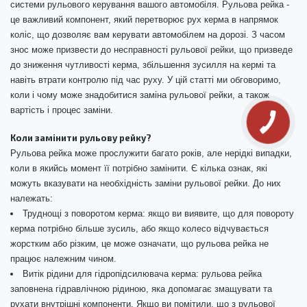
системи рульового керування вашого автомобіля. Рульова рейка -
це важливий компонент, який перетворює рух керма в напрямок
коліс, що дозволяє вам керувати автомобілем на дорозі. З часом
знос може призвести до несправності рульової рейки, що призведе
до зниження чутливості керма, збільшення зусилля на кермі та
навіть втрати контролю під час руху. У цій статті ми обговоримо,
коли і чому може знадобитися заміна рульової рейки, а також
вартість і процес заміни.
Коли замінити рульову рейку?
Рульова рейка може прослужити багато років, але нерідкі випадки,
коли в якийсь момент її потрібно замінити. Є кілька ознак, які
можуть вказувати на необхідність заміни рульової рейки. До них
належать:
Труднощі з поворотом керма: якщо ви виявите, що для повороту
керма потрібно більше зусиль, або якщо колесо відчувається
жорстким або різким, це може означати, що рульова рейка не
працює належним чином.
Витік рідини для гідропідсилювача керма: рульова рейка
заповнена гідравлічною рідиною, яка допомагає змащувати та
рухати внутрішні компоненти. Якщо ви помітили, що з рульової