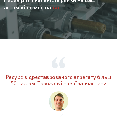
автомобіль можна
тут
Ресурс відреставрованого агрегату більш
50 тис. км. Також як і нової запчастини