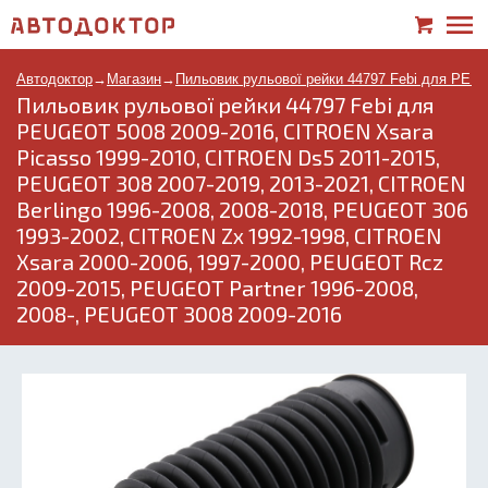
Автодоктор
→
Магазин
→
Пильовик рульової рейки 44797 Febi для PEU
Пильовик рульової рейки 44797 Febi для
PEUGEOT 5008 2009-2016, CITROEN Xsara
Picasso 1999-2010, CITROEN Ds5 2011-2015,
PEUGEOT 308 2007-2019, 2013-2021, CITROEN
Berlingo 1996-2008, 2008-2018, PEUGEOT 306
1993-2002, CITROEN Zx 1992-1998, CITROEN
Xsara 2000-2006, 1997-2000, PEUGEOT Rcz
2009-2015, PEUGEOT Partner 1996-2008,
2008-, PEUGEOT 3008 2009-2016