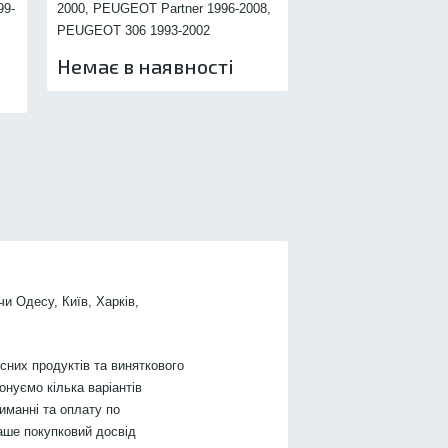
99-
2000, PEUGEOT Partner 1996-2008,
CITROEN Berlingo 19
PEUGEOT 306 1993-2002
CITROEN Xsara Picas
Немає в наявності
Немає в наяв
чи Одесу, Київ, Харків,
них продуктів та виняткового
онуємо кілька варіантів
иманні та оплату по
аше покупковий досвід