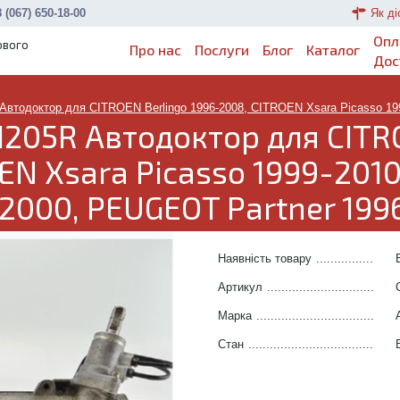
 (067) 650-18-00
Як ді
Опл
ового
Про нас
Послуги
Блог
Каталог
Дос
Автодоктор для CITROEN Berlingo 1996-2008, CITROEN Xsara Picasso 19
I205R Автодоктор для CITR
EN Xsara Picasso 1999-2010
2000, PEUGEOT Partner 19
Наявність товару
.......................
Артикул
.....................................
Марка
........................................
Стан
..........................................