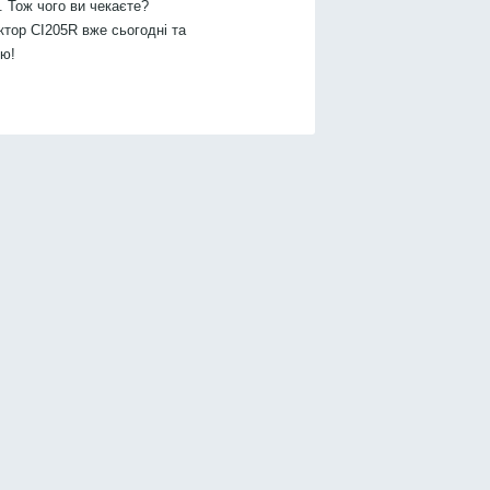
 Тож чого ви чекаєте?
тор CI205R вже сьогодні та
тю!