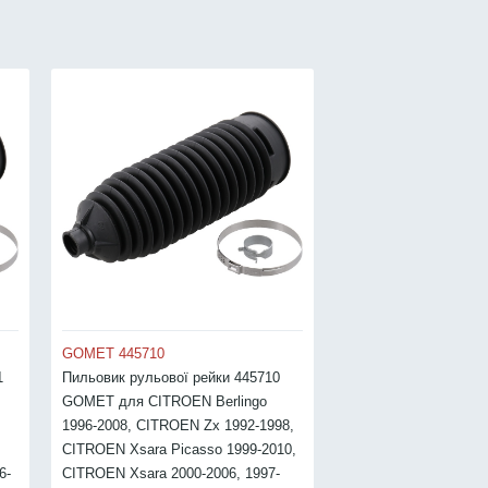
GOMET 445710
GOMET 445720
1
Пильовик рульової рейки 445710
Пильовик рульової р
GOMET для CITROEN Berlingo
GOMET для CITROEN
1996-2008, CITROEN Zx 1992-1998,
1998, PEUGEOT 306 
CITROEN Xsara Picasso 1999-2010,
CITROEN Xsara 2000-
6-
CITROEN Xsara 2000-2006, 1997-
2000, PEUGEOT Partn