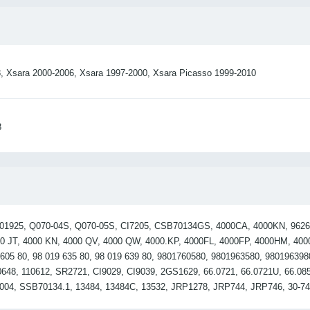
, Xsara 2000-2006, Xsara 1997-2000, Xsara Picasso 1999-2010
8
-01925, Q070-04S, Q070-05S, CI7205, CSB70134GS, 4000CA, 4000KN, 962629
000 JT, 4000 KN, 4000 QV, 4000 QW, 4000.KP, 4000FL, 4000FP, 4000HM, 40
605 80, 98 019 635 80, 98 019 639 80, 9801760580, 9801963580, 980196398
-0648, 110612, SR2721, CI9029, CI9039, 2GS1629, 66.0721, 66.0721U, 66.
23004, SSB70134.1, 13484, 13484C, 13532, JRP1278, JRP744, JRP746, 30-74