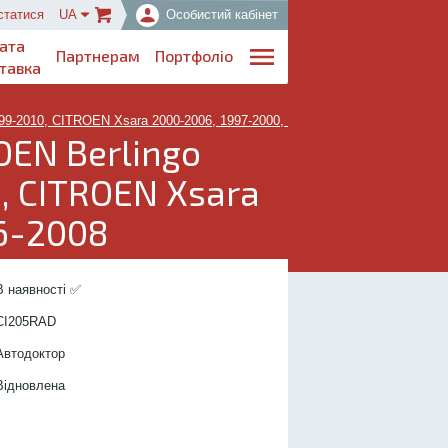
статися
UA
Особистий кабінет
ата
Партнерам
Портфоліо
тавка
99-2010, CITROEN Xsara 2000-2006, 1997-2000, PEUGEOT Partner 1996-2
OEN Berlingo
, CITROEN Xsara
96-2008
..................................
В наявності ✅
....................
CI205R
AD
.................
Автодоктор
...............
Відновлена