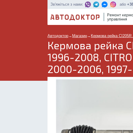
або
+38
Зв'яжіться з нами:
Ремонт керм
управління
Автодоктор
→
Магазин
→
Кермова рейка CI205R 
Кермова рейка C
1996-2008, CITRO
2000-2006, 1997-