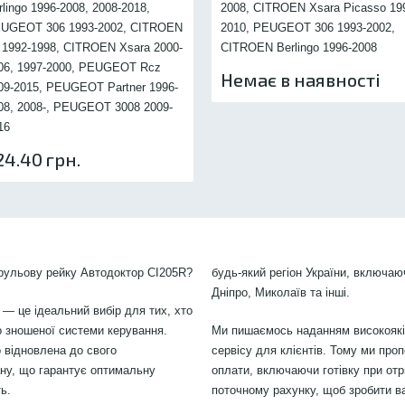
rlingo 1996-2008, 2008-2018,
2008, CITROEN Xsara Picasso 19
UGEOT 306 1993-2002, CITROEN
2010, PEUGEOT 306 1993-2002,
 1992-1998, CITROEN Xsara 2000-
CITROEN Berlingo 1996-2008
06, 1997-2000, PEUGEOT Rcz
Немає в наявності
09-2015, PEUGEOT Partner 1996-
08, 2008-, PEUGEOT 3008 2009-
16
24.40 грн.
 рульову рейку Автодоктор CI205R?
будь-який регіон України, включаю
Дніпро, Миколаїв та інші.
 — це ідеальний вибір для тих, хто
 зношеної системи керування.
Ми пишаємось наданням високоякіс
 відновлена до свого
сервісу для клієнтів. Тому ми проп
ану, що гарантує оптимальну
оплати, включаючи готівку при отр
ь.
поточному рахунку, щоб зробити в