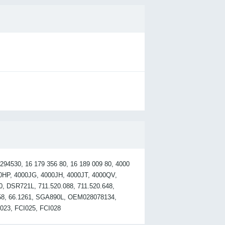
4530, 16 179 356 80, 16 189 009 80, 4000
00HP, 4000JG, 4000JH, 4000JT, 4000QV,
0, DSR721L, 711.520.088, 711.520.648,
0858, 66.1261, SGA890L, OEM028078134,
023, FCI025, FCI028