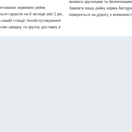
якомога зручнішим та безпечнішим.
онтованих кермових рейок
Замовте вашу рейку керма Автодок
ся гарантія на 6 місяців або 1 рік,
поверніться на дорогу з впевненіс
 нашій станції техобслуговування
уємо швидку та зручну доставку в