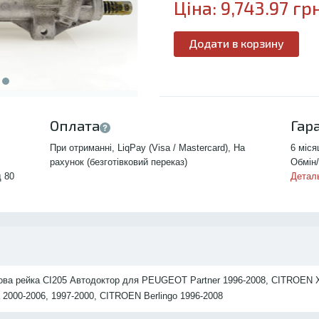
Ціна:
9,743.97
грн
Додати в корзину
Оплата
Гар
При отриманні, LiqPay (Visa / Mastercard), На
6 міся
рахунок (безготівковий переказ)
Обмін/
д 80
Детал
ва рейка CI205 Автодоктор для PEUGEOT Partner 1996-2008, CITROEN X
 2000-2006, 1997-2000, CITROEN Berlingo 1996-2008