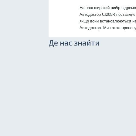
На наш широкий вибір відрем
Автодоктор CI205R поставляєть
якщо вони встановлюються на
Автодоктор. Ми також пропон
Де нас знайти