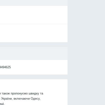
4494625
и також пропонуємо швидку та
н України, включаючи Одесу,
нші.