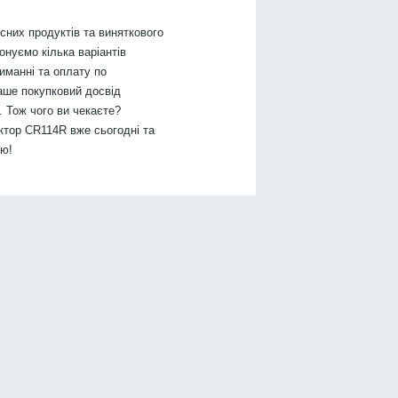
них продуктів та виняткового
онуємо кілька варіантів
иманні та оплату по
аше покупковий досвід
 Тож чого ви чекаєте?
ктор CR114R вже сьогодні та
тю!