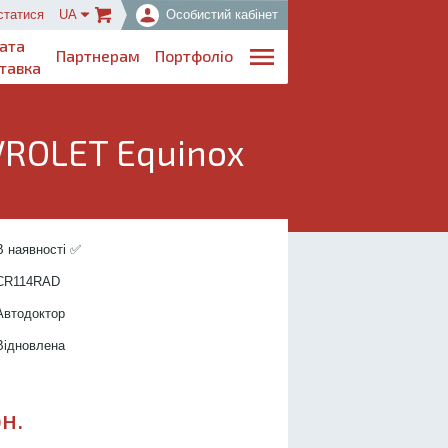
статися
UA
Особистий кабінет
ата
Партнерам
Портфоліо
тавка
VROLET Equinox
..................................
В наявності ✅
....................
CR114R
AD
.................
Автодоктор
...............
Відновлена
н.