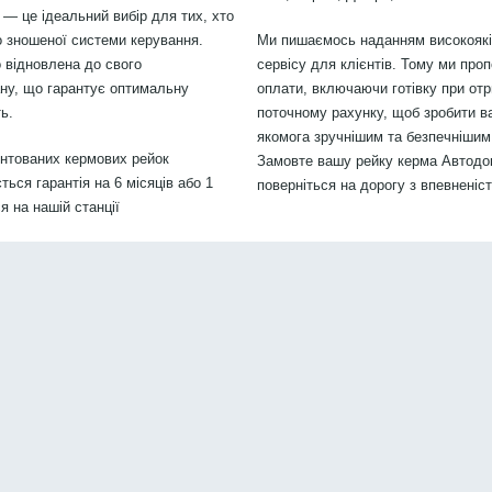
 — це ідеальний вибір для тих, хто
 зношеної системи керування.
Ми пишаємось наданням високоякіс
 відновлена до свого
сервісу для клієнтів. Тому ми проп
ану, що гарантує оптимальну
оплати, включаючи готівку при отр
ь.
поточному рахунку, щоб зробити в
якомога зручнішим та безпечнішим.
онтованих кермових рейок
Замовте вашу рейку керма Автодо
ься гарантія на 6 місяців або 1
поверніться на дорогу з впевненіс
 на нашій станції