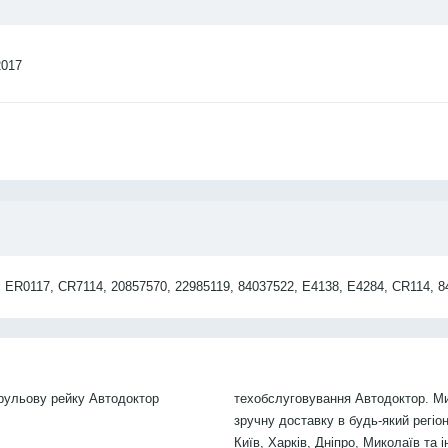
2017
ER0117, CR7114, 20857570, 22985119, 84037522, E4138, E4284, CR114, 8
рульову рейку Автодоктор
техобслуговування Автодоктор. М
зручну доставку в будь-який регіо
Київ, Харків, Дніпро, Миколаїв та і