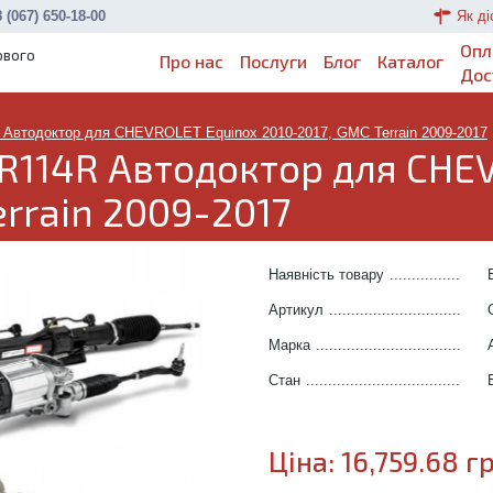
 (067) 650-18-00
Як ді
Опл
ового
Про нас
Послуги
Блог
Каталог
Дос
 Автодоктор для CHEVROLET Equinox 2010-2017, GMC Terrain 2009-2017
R114R Автодоктор для CHE
errain 2009-2017
Наявність товару
.......................
Артикул
.....................................
Марка
........................................
Стан
..........................................
Ціна:
16,759.68
гр