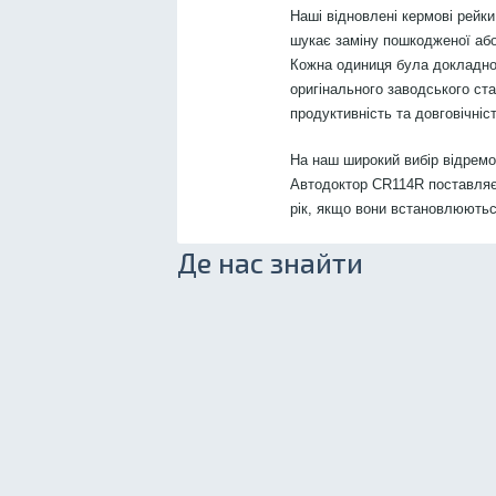
Наші відновлені кермові рейки
шукає заміну пошкодженої або
Кожна одиниця була докладно
оригінального заводського ст
продуктивність та довговічніст
На наш широкий вибір відрем
Автодоктор CR114R поставляєт
рік, якщо вони встановлюються
Де нас знайти