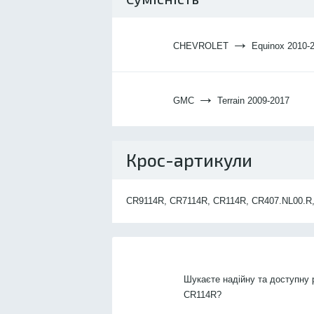
→
CHEVROLET
Equinox 2010-
→
GMC
Terrain 2009-2017
Крос-артикули
CR9114R, CR7114R, CR114R, CR407.NL00.R, 
Шукаєте надійну та доступну 
CR114R?