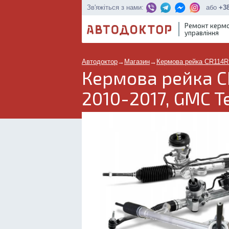
або
+38
Зв'яжіться з нами:
Ремонт керм
управління
Автодоктор
→
Магазин
→
Кермова рейка CR114R
Кермова рейка C
2010-2017, GMC T