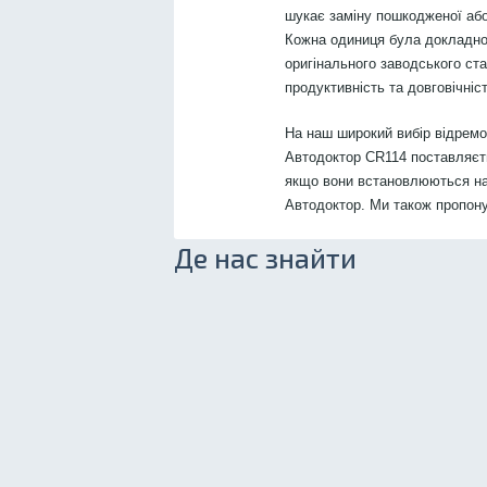
шукає заміну пошкодженої або
Кожна одиниця була докладно
оригінального заводського ст
продуктивність та довговічніст
На наш широкий вибір відрем
Автодоктор CR114 поставляєтьс
якщо вони встановлюються на
Автодоктор. Ми також пропон
Де нас знайти