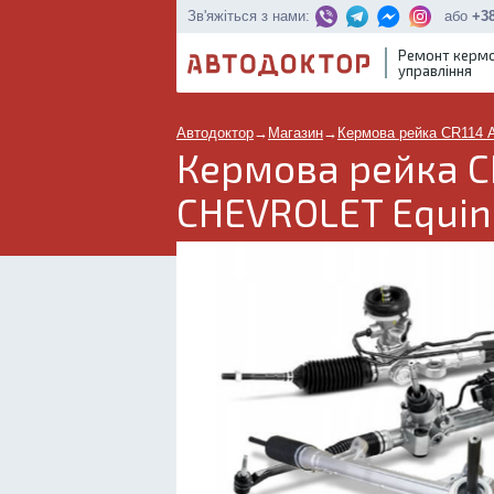
або
+38
Зв'яжіться з нами:
Ремонт керм
управління
Автодоктор
→
Магазин
→
Кермова рейка CR114 
Кермова рейка CR
CHEVROLET Equin