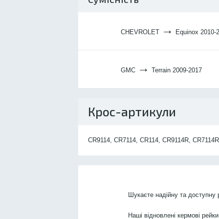
→
CHEVROLET
Equinox 2010-
→
GMC
Terrain 2009-2017
Крос-артикули
CR9114, CR7114, CR114, CR9114R, CR7114R,
Шукаєте надійну та доступну
Наші відновлені кермові рейки