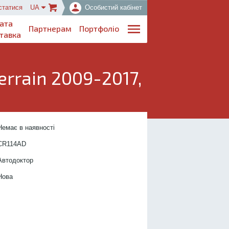
статися
UA
Особистий кабінет
ата
Партнерам
Портфоліо
тавка
rrain 2009-2017,
..................................
Немає в наявності
....................
CR114
AD
.................
Автодоктор
...............
Нова