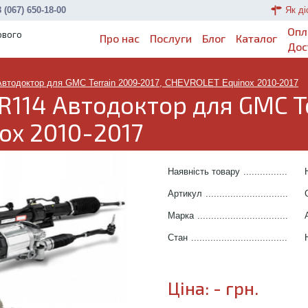
 (067) 650-18-00
Як ді
Опл
ового
Про нас
Послуги
Блог
Каталог
Дос
Автодоктор для GMC Terrain 2009-2017, CHEVROLET Equinox 2010-2017
114 Автодоктор для GMC Te
ox 2010-2017
Наявність товару
.......................
Артикул
.....................................
Марка
........................................
Стан
..........................................
Ціна:
-
грн.