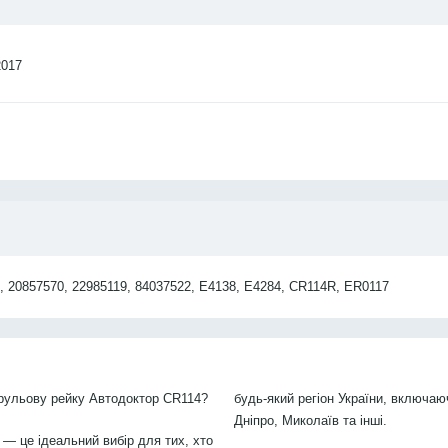
2017
 20857570, 22985119, 84037522, E4138, E4284, CR114R, ER0117
 рульову рейку Автодоктор CR114?
будь-який регіон України, включаю
Дніпро, Миколаїв та інші.
 — це ідеальний вибір для тих, хто