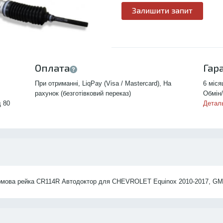
Залишити запит
Оплата
Гар
При отриманні, LiqPay (Visa / Mastercard), На
6 міся
рахунок (безготівковий переказ)
Обмін/
д 80
Детал
мова рейка CR114R Автодоктор для CHEVROLET Equinox 2010-2017, GMC