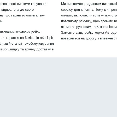
 зношеної системи керування.
Ми пишаємось наданням високоякіс
 відновлена до свого
сервісу для клієнтів. Тому ми проп
ану, що гарантує оптимальну
оплати, включаючи готівку при отр
ь.
поточному рахунку, щоб зробити в
якомога зручнішим та безпечнішим.
онтованих кермових рейок
Замовте вашу рейку керма Автодок
я гарантія на 6 місяців або 1 рік,
поверніться на дорогу з впевненіс
 нашій станції техобслуговування
уємо швидку та зручну доставку в