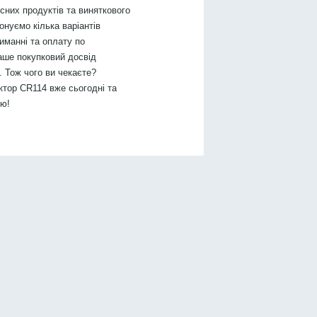
них продуктів та виняткового
онуємо кілька варіантів
иманні та оплату по
аше покупковий досвід
 Тож чого ви чекаєте?
тор CR114 вже сьогодні та
тю!