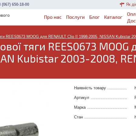
 (067) 650-18-00
Як ді
Опл
ового
Про нас
Послуги
Блог
Каталог
Дос
яги REES0673 MOOG для RENAULT Clio II 1998-2005, NISSAN Kubistar 2
ової тяги REES0673 MOOG д
SSAN Kubistar 2003-2008, R
Наявність товару
.......................
Артикул
.....................................
Марка
........................................
Стан
..........................................