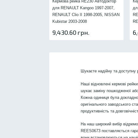
Кермова рейка RE230 Автодоктор
Ке
для RENAULT Kangoo 1997-2007,
дл
RENAULT Clio II 1998-2005, NISSAN
RE
Kubistar 2003-2008
RE
9,430.60 грн.
6
Шукаєте надійну та доступн
Наші відновлені кермові рейки
шукає заміну пошкодженої або
Кожна одиниця була докладно
оригінального заводського ст
продуктивність та довговічніст
На наш широкий вибір відрем
REES0673 поставляється гарант
вони встановлюються на нашій