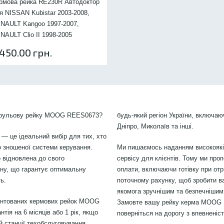
рмова рейка RE230R Автодоктор
я NISSAN Kubistar 2003-2008,
NAULT Kangoo 1997-2007,
NAULT Clio II 1998-2005
,450.00 грн.
у рульову рейку MOOG REES0673?
будь-який регіон України, включаю
Дніпро, Миколаїв та інші.
 — це ідеальний вибір для тих, хто
 зношеної системи керування.
Ми пишаємось наданням високоякіс
 відновлена до свого
сервісу для клієнтів. Тому ми проп
ану, що гарантує оптимальну
оплати, включаючи готівку при отр
ь.
поточному рахунку, щоб зробити в
якомога зручнішим та безпечнішим.
онтованих кермових рейок MOOG
Замовте вашу рейку керма MOOG 
ія на 6 місяців або 1 рік, якщо
поверніться на дорогу з впевненіс
 станції техобслуговування