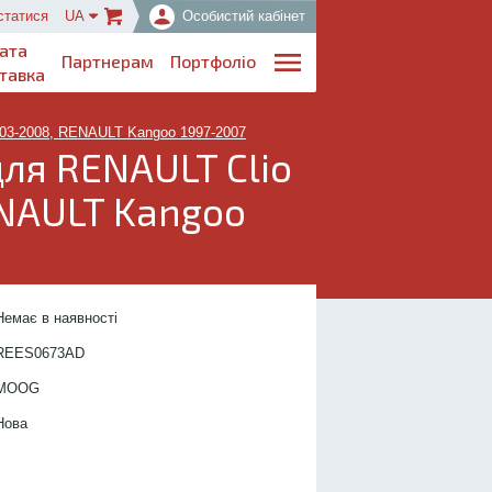
статися
UA
Особистий кабінет
ата
Партнерам
Портфоліо
тавка
003-2008, RENAULT Kangoo 1997-2007
ля RENAULT Clio
ENAULT Kangoo
..................................
Немає в наявності
....................
REES0673
AD
.................
MOOG
...............
Нова