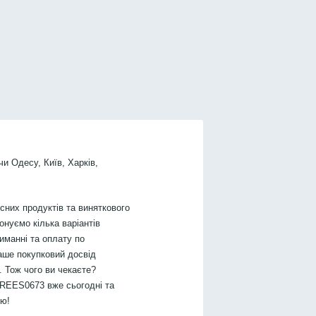
чи Одесу, Київ, Харків,
них продуктів та виняткового
онуємо кілька варіантів
иманні та оплату по
аше покупковий досвід
 Тож чого ви чекаєте?
REES0673 вже сьогодні та
тю!