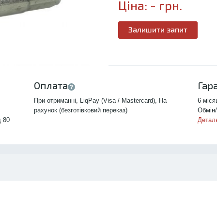
Ціна:
-
грн.
Залишити запит
Оплата
Гар
При отриманні, LiqPay (Visa / Mastercard), На
6 міся
рахунок (безготівковий переказ)
Обмін/
д 80
Детал