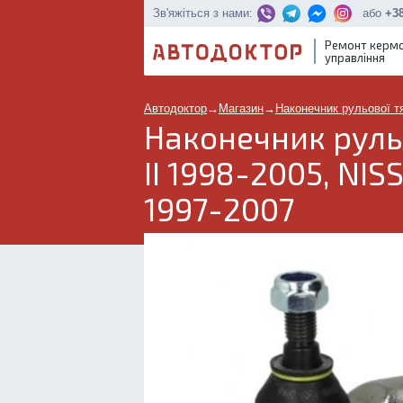
або
+38
Зв'яжіться з нами:
Ремонт керм
управління
Автодоктор
→
Магазин
→
Наконечник рульової т
Наконечник руль
II 1998-2005, NI
1997-2007