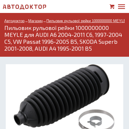
Автодоктор
→
Магазин
→
Пильовик рульової рейки 1000000000 MEYLE дл
Пильовик рульової рейки 1000000000
MEYLE для AUDI A6 2004-2011 C6, 1997-2004
C5, VW Passat 1996-2005 B5, SKODA Superb
2001-2008, AUDI A4 1995-2001 B5