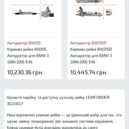
Автодоктор BW205
Автодоктор BW205R
Кермова рейка BW205
Кермова рейка BW205R
Автодоктор для BMW 3
Автодоктор для BMW 3
1999-2005 E46
1999-2005 E46
10,230.36 грн.
10,445.74 грн.
Шукаєте надійну та доступну рульову рейку LEMFORDER
3022401?
Наші відновлені кермові рейки — це ідеальний вибір для тих, хто
шукає заміну пошкодженої або зношеної системи керування.
Кожна одиниця була докладно відновлена до свого