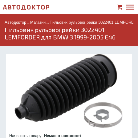
Автодоктор
→
Магазин
→
Пильовик рульової рейки 3022401 LEMFORDE
Пильовик рульової рейки 3022401
LEMFORDER для BMW 3 1999-2005 E46
Наявність товару:
Немає в наявності