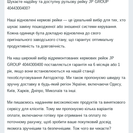
Шукаєте надійну та доступну рульову рейку JP GROUP
4044300400?
Наші відновлені кермові рейки — це ідеальний вибір для тих, хто
шукає заміну пошкодженої або зношеної системи керування.
Кожна одиниця була докладно відновлена до свого
оригінального заводського стану, що гарантує оптимальну
продуктивність та довговічність.
На наш широкий вибір відремонтованих кермових рейок JP
GROUP 4044300400 поставляється гарантія на 6 місяців або 1
рік, якщо вони встановлюються на нашій станції
техобслуговування Автодоктор. Ми також пропонуємо швидку та
зручну доставку в будь-який регіон України, включаючи Одесу,
Київ, Харків, Дніпро, Миколаїв та інші.
Ми пишаємось наданням високоякісних продуктів та виняткового
сервісу для клієнтів. Тому ми пропонуємо кілька варіантів
оплати, включаючи готівку при отриманні та оплату по
поточному рахунку, щоб зробити ваше покупковий досвід
якомога зручнішим та безпечнішим. Тож чого ви чекаєте?