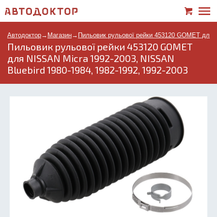
Автодоктор
→
Магазин
→
Пильовик рульової рейки 453120 GOMET для NI
Пильовик рульової рейки 453120 GOMET
для NISSAN Micra 1992-2003, NISSAN
Bluebird 1980-1984, 1982-1992, 1992-2003