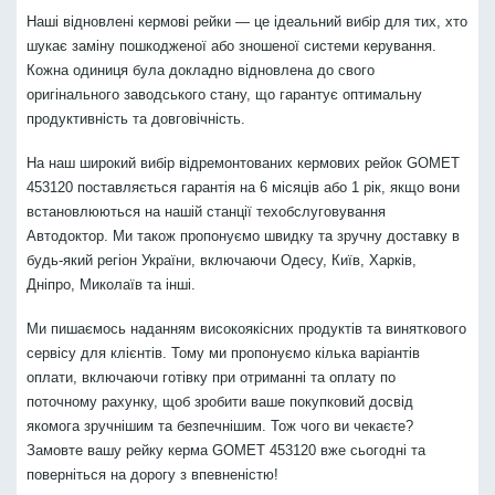
Наші відновлені кермові рейки — це ідеальний вибір для тих, хто
шукає заміну пошкодженої або зношеної системи керування.
Кожна одиниця була докладно відновлена до свого
оригінального заводського стану, що гарантує оптимальну
продуктивність та довговічність.
На наш широкий вибір відремонтованих кермових рейок GOMET
453120 поставляється гарантія на 6 місяців або 1 рік, якщо вони
встановлюються на нашій станції техобслуговування
Автодоктор. Ми також пропонуємо швидку та зручну доставку в
будь-який регіон України, включаючи Одесу, Київ, Харків,
Дніпро, Миколаїв та інші.
Ми пишаємось наданням високоякісних продуктів та виняткового
сервісу для клієнтів. Тому ми пропонуємо кілька варіантів
оплати, включаючи готівку при отриманні та оплату по
поточному рахунку, щоб зробити ваше покупковий досвід
якомога зручнішим та безпечнішим. Тож чого ви чекаєте?
Замовте вашу рейку керма GOMET 453120 вже сьогодні та
поверніться на дорогу з впевненістю!