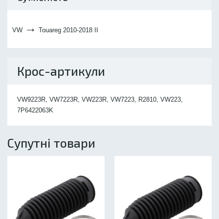
→
VW
Touareg 2010-2018 II
Крос-артикули
VW9223R, VW7223R, VW223R, VW7223, R2810, VW223,
7P6422063K
Супутні товари