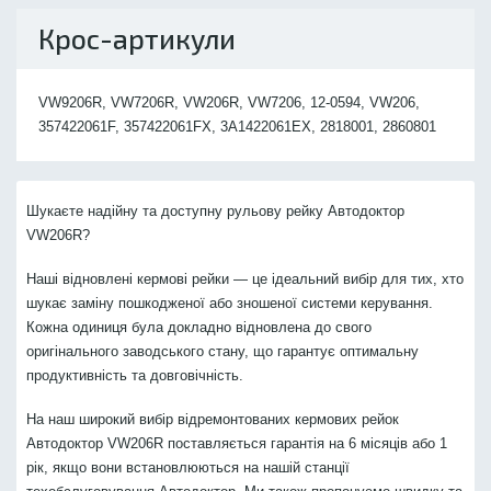
Крос-артикули
VW9206R, VW7206R, VW206R, VW7206, 12-0594, VW206,
357422061F, 357422061FX, 3A1422061EX, 2818001, 2860801
Шукаєте надійну та доступну рульову рейку Автодоктор
VW206R?
Наші відновлені кермові рейки — це ідеальний вибір для тих, хто
шукає заміну пошкодженої або зношеної системи керування.
Кожна одиниця була докладно відновлена до свого
оригінального заводського стану, що гарантує оптимальну
продуктивність та довговічність.
На наш широкий вибір відремонтованих кермових рейок
Автодоктор VW206R поставляється гарантія на 6 місяців або 1
рік, якщо вони встановлюються на нашій станції