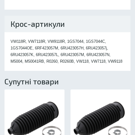
Крос-артикули
VW118R, VW7118R, VW9118R, 1GS7044, 1GS7044C,
1GS7044OE, 6RF423057M, 6RU423057H, 6RU423057j,
6RU423057K, 6RU423057L, 6RU423057M, 6RU423057N,
M5004, M50041RB, R0260, R0260B, VW118, VW7118, VW9118
Супутні товари