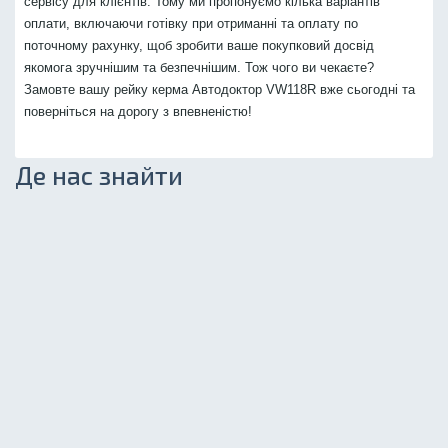
сервісу для клієнтів. Тому ми пропонуємо кілька варіантів
оплати, включаючи готівку при отриманні та оплату по
поточному рахунку, щоб зробити ваше покупковий досвід
якомога зручнішим та безпечнішим. Тож чого ви чекаєте?
Замовте вашу рейку керма Автодоктор VW118R вже сьогодні та
поверніться на дорогу з впевненістю!
Де нас знайти