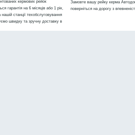
онтованих кермових рейок
Замовте вашу рейку керма Автодок
я гарантія на 6 місяців або 1 рік,
поверніться на дорогу з впевненіс
 нашій станції техобслуговування
уємо швидку та зручну доставку в