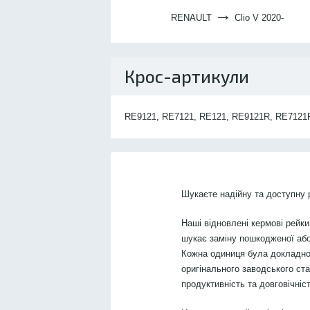
→
RENAULT
Clio V 2020-
Крос-артикули
RE9121, RE7121, RE121, RE9121R, RE7121
Шукаєте надійну та доступну
Наші відновлені кермові рейки
шукає заміну пошкодженої або
Кожна одиниця була докладно
оригінального заводського ст
продуктивність та довговічніст