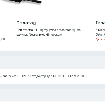
Оплата
Гар
При отриманні, LiqPay (Visa / Mastercard), На
6 міся
рахунок (безготівковий переказ)
Обмін/
д 80
Детал
рмова рейка RE121R Автодоктор для RENAULT Clio V 2020-