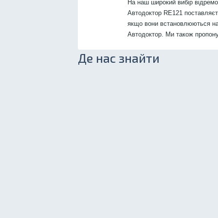
На наш широкий вибір відрем
Автодоктор RE121 поставляєтьс
якщо вони встановлюються на
Автодоктор. Ми також пропон
Де нас знайти