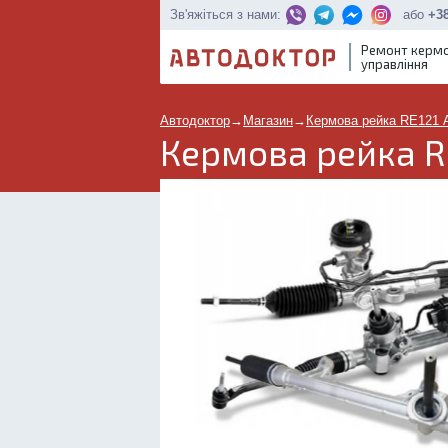
або
+38
Зв'яжіться з нами:
Ремонт керм
управління
Автодоктор
→
Магазин
→
Кермова рейка RE121 
Кермова рейка RE