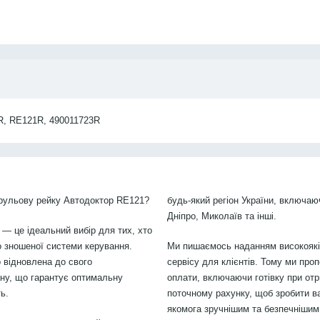
R, RE121R, 490011723R
 рульову рейку Автодоктор RE121?
будь-який регіон України, включаю
Дніпро, Миколаїв та інші.
 — це ідеальний вибір для тих, хто
 зношеної системи керування.
Ми пишаємось наданням високоякіс
 відновлена до свого
сервісу для клієнтів. Тому ми проп
ану, що гарантує оптимальну
оплати, включаючи готівку при отр
ь.
поточному рахунку, щоб зробити в
якомога зручнішим та безпечнішим.