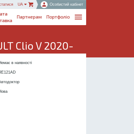
статися
UA
Особистий кабінет
ата
Партнерам
Портфоліо
тавка
T Clio V 2020-
..................................
Немає в наявності
....................
RE121
AD
.................
Автодоктор
...............
Нова