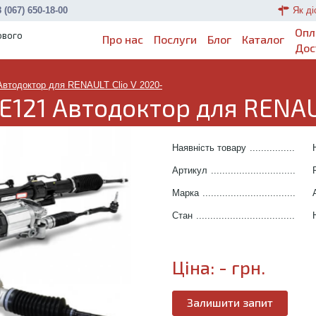
 (067) 650-18-00
Як ді
Опл
ового
Про нас
Послуги
Блог
Каталог
Дос
Автодоктор для RENAULT Clio V 2020-
121 Автодоктор для RENAUL
Наявність товару
.......................
Артикул
.....................................
Марка
........................................
Стан
..........................................
Ціна:
-
грн.
Залишити запит