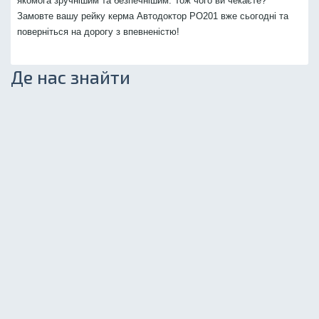
якомога зручнішим та безпечнішим. Тож чого ви чекаєте?
Замовте вашу рейку керма Автодоктор PO201 вже сьогодні та
поверніться на дорогу з впевненістю!
Де нас знайти