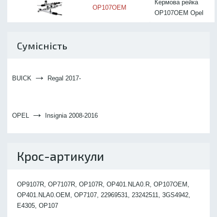
Кермова рейка
OP107OEM
OP107OEM Opel
Сумісність
→
BUICK
Regal 2017-
→
OPEL
Insignia 2008-2016
Крос-артикули
OP9107R, OP7107R, OP107R, OP401.NLA0.R, OP107OEM,
OP401.NLA0.OEM, OP7107, 22969531, 23242511, 3GS4942,
E4305, OP107