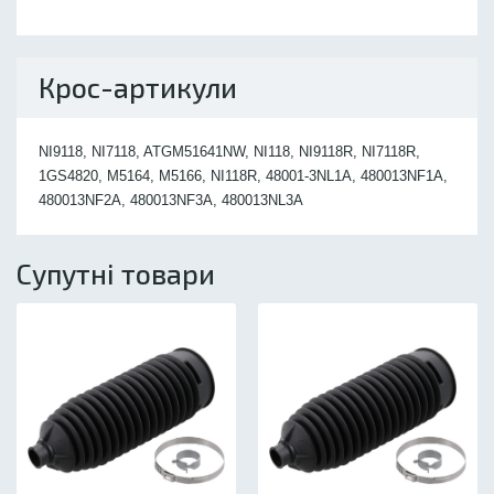
Крос-артикули
NI9118, NI7118, ATGM51641NW, NI118, NI9118R, NI7118R,
1GS4820, M5164, M5166, NI118R, 48001-3NL1A, 480013NF1A,
480013NF2A, 480013NF3A, 480013NL3A
Супутні товари