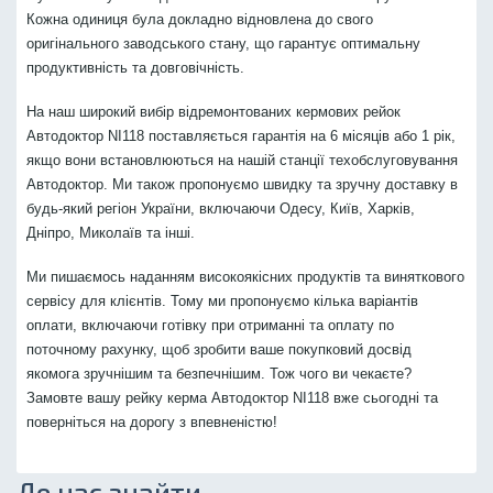
Кожна одиниця була докладно відновлена до свого
оригінального заводського стану, що гарантує оптимальну
продуктивність та довговічність.
На наш широкий вибір відремонтованих кермових рейок
Автодоктор NI118 поставляється гарантія на 6 місяців або 1 рік,
якщо вони встановлюються на нашій станції техобслуговування
Автодоктор. Ми також пропонуємо швидку та зручну доставку в
будь-який регіон України, включаючи Одесу, Київ, Харків,
Дніпро, Миколаїв та інші.
Ми пишаємось наданням високоякісних продуктів та виняткового
сервісу для клієнтів. Тому ми пропонуємо кілька варіантів
оплати, включаючи готівку при отриманні та оплату по
поточному рахунку, щоб зробити ваше покупковий досвід
якомога зручнішим та безпечнішим. Тож чого ви чекаєте?
Замовте вашу рейку керма Автодоктор NI118 вже сьогодні та
поверніться на дорогу з впевненістю!
Де нас знайти