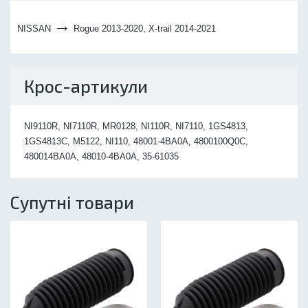
→
NISSAN
Rogue 2013-2020, X-trail 2014-2021
Крос-артикули
NI9110R, NI7110R, MR0128, NI110R, NI7110, 1GS4813,
1GS4813C, M5122, NI110, 48001-4BA0A, 4800100Q0C,
480014BA0A, 48010-4BA0A, 35-61035
Супутні товари