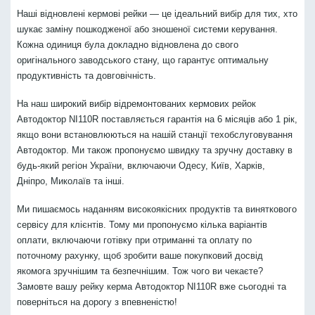
Наші відновлені кермові рейки — це ідеальний вибір для тих, хто
шукає заміну пошкодженої або зношеної системи керування.
Кожна одиниця була докладно відновлена до свого
оригінального заводського стану, що гарантує оптимальну
продуктивність та довговічність.
На наш широкий вибір відремонтованих кермових рейок
Автодоктор NI110R поставляється гарантія на 6 місяців або 1 рік,
якщо вони встановлюються на нашій станції техобслуговування
Автодоктор. Ми також пропонуємо швидку та зручну доставку в
будь-який регіон України, включаючи Одесу, Київ, Харків,
Дніпро, Миколаїв та інші.
Ми пишаємось наданням високоякісних продуктів та виняткового
сервісу для клієнтів. Тому ми пропонуємо кілька варіантів
оплати, включаючи готівку при отриманні та оплату по
поточному рахунку, щоб зробити ваше покупковий досвід
якомога зручнішим та безпечнішим. Тож чого ви чекаєте?
Замовте вашу рейку керма Автодоктор NI110R вже сьогодні та
поверніться на дорогу з впевненістю!