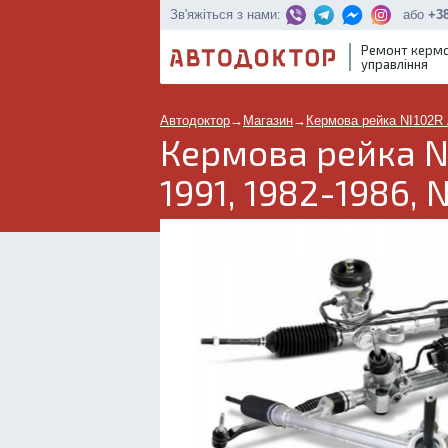
або
+38
Зв'яжіться з нами:
Ремонт керм
управління
Автодоктор
→
Магазин
→
Кермова рейка NI102R 
Кермова рейка N
1991, 1982-1986, 