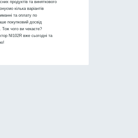
них продуктів та виняткового
онуємо кілька варіантів
иманні та оплату по
аше покупковий досвід
 Тож чого ви чекаєте?
тор NI102R вже сьогодні та
тю!