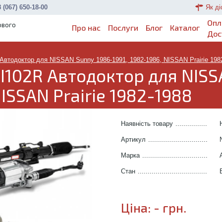
 (067) 650-18-00
Як ді
Опл
ового
Про нас
Послуги
Блог
Каталог
Дос
Автодоктор для NISSAN Sunny 1986-1991, 1982-1986, NISSAN Prairie 198
I102R Автодоктор для NISS
NISSAN Prairie 1982-1988
Наявність товару
.......................
Артикул
.....................................
Марка
........................................
Стан
..........................................
Ціна:
-
грн.