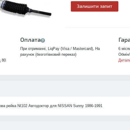
Залишити запит
Оплата
Гар
При отриманні, LiqPay (Visa / Mastercard), На
6 міся
рахунок (безготівковий переказ)
Обмін/
д 80
Детал
ва рейка NI102 Автодоктор для NISSAN Sunny 1986-1991