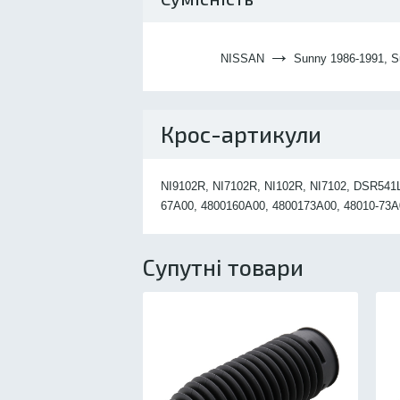
→
NISSAN
Sunny 1986-1991, Su
Крос-артикули
NI9102R, NI7102R, NI102R, NI7102, DSR541L
67A00, 4800160A00, 4800173A00, 48010-73A0
Супутні товари