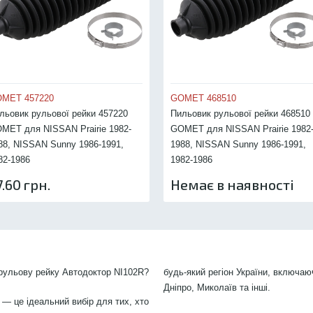
MET 457220
GOMET 468510
льовик рульової рейки 457220
Пильовик рульової рейки 468510
MET для NISSAN Prairie 1982-
GOMET для NISSAN Prairie 1982
88, NISSAN Sunny 1986-1991,
1988, NISSAN Sunny 1986-1991,
82-1986
1982-1986
7.60 грн.
Немає в наявності
 рульову рейку Автодоктор NI102R?
будь-який регіон України, включаю
Дніпро, Миколаїв та інші.
 — це ідеальний вибір для тих, хто