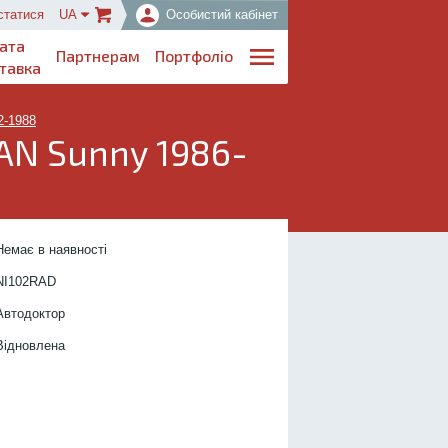
статися
UA
Особистий кабінет
ата
Партнерам
Портфоліо
тавка
2-1988
AN Sunny 1986-
..................................
Немає в наявності
....................
NI102R
AD
.................
Автодоктор
...............
Відновлена