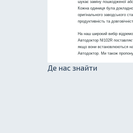
шукає заміну пошкодженої або
Кожна одиниця була докладно
оригінального заводського ст
продуктивність та довговічніст
На наш широкий вибір відрем
Автодоктор NI102R поставляєть
якщо вони встановлюються на
Автодоктор. Ми також пропон
Де нас знайти