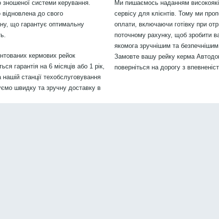
 зношеної системи керування.
Ми пишаємось наданням високоякіс
 відновлена до свого
сервісу для клієнтів. Тому ми проп
ану, що гарантує оптимальну
оплати, включаючи готівку при отр
ь.
поточному рахунку, щоб зробити в
якомога зручнішим та безпечнішим.
онтованих кермових рейок
Замовте вашу рейку керма Автодок
ся гарантія на 6 місяців або 1 рік,
поверніться на дорогу з впевненіс
 нашій станції техобслуговування
уємо швидку та зручну доставку в