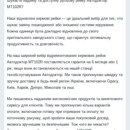
Шукаєте надійну та доступну рульову рейку Автодоктор
MT102R?
Наші відновлені кермові рейки — це ідеальний вибір для тих, хто
шукає заміну пошкодженої або зношеної системи керування.
Кожна одиниця була докладно відновлена до свого
оригінального заводського стану, що гарантує оптимальну
продуктивність та довговічність.
На наш широкий вибір відремонтованих кермових рейок
Автодоктор MT102R поставляється гарантія на 6 місяців або 1
рік, якщо вони встановлюються на нашій станції
техобслуговування Автодоктор. Ми також пропонуємо швидку та
зручну доставку в будь-який регіон України, включаючи Одесу,
Київ, Харків, Дніпро, Миколаїв та інші.
Ми пишаємось наданням високоякісних продуктів та виняткового
сервісу для клієнтів. Тому ми пропонуємо кілька варіантів
оплати, включаючи готівку при отриманні та оплату по
поточному рахунку, щоб зробити ваше покупковий досвід
якомога зручнішим та безпечнішим. Тож чого ви чекаєте?