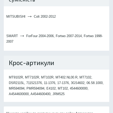
→
MITSUBISHI
Colt 2002-2012
→
SMART
ForFour 2004-2006, Fortwo 2007-2014, Fortwo 1998-
2007
Крос-артикули
MT9102R, MT7102R, MT102R, MT402.NL00.R, MT7102,
DSR2115L, 711521376, 11-1376, 17-1376, 3GS4602, 06.58.1000,
MR594094, PMR594094, E4102, MT102, 4544600000,
A4544600000, A4544600400, JRM525