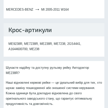
→
MERCEDES-BENZ
Ml 2005-2011 W164
Крос-артикули
ME9238R, ME7238R, ME238R, ME7238, 2GS4441,
A1644600700, ME238
Шукаєте надійну та доступну рульову рейку Автодоктор
ME238R?
Наші відновлені кермові рейки — це ідеальний вибір для тих, хто
шукає заміну пошкодженої або зношеної системи керування.
Кожна одиниця була докладно відновлена до свого
оригінального заводського стану, що гарантує оптимальну
продуктивність та довговічність.