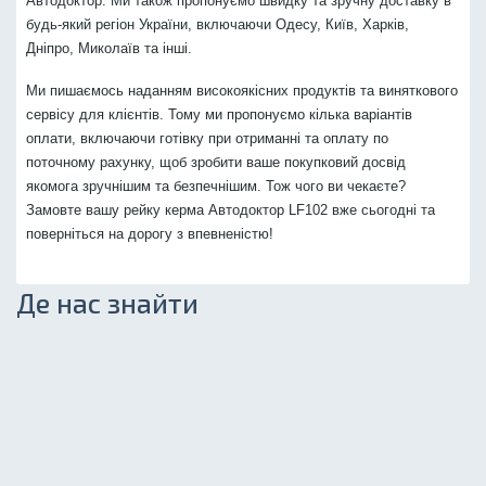
Автодоктор. Ми також пропонуємо швидку та зручну доставку в
будь-який регіон України, включаючи Одесу, Київ, Харків,
Дніпро, Миколаїв та інші.
Ми пишаємось наданням високоякісних продуктів та виняткового
сервісу для клієнтів. Тому ми пропонуємо кілька варіантів
оплати, включаючи готівку при отриманні та оплату по
поточному рахунку, щоб зробити ваше покупковий досвід
якомога зручнішим та безпечнішим. Тож чого ви чекаєте?
Замовте вашу рейку керма Автодоктор LF102 вже сьогодні та
поверніться на дорогу з впевненістю!
Де нас знайти