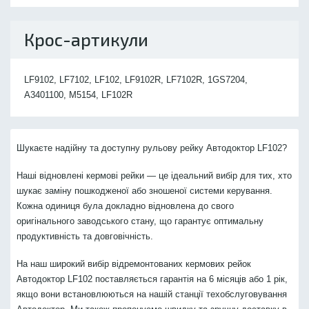
Крос-артикули
LF9102, LF7102, LF102, LF9102R, LF7102R, 1GS7204,
A3401100, M5154, LF102R
Шукаєте надійну та доступну рульову рейку Автодоктор LF102?
Наші відновлені кермові рейки — це ідеальний вибір для тих, хто
шукає заміну пошкодженої або зношеної системи керування.
Кожна одиниця була докладно відновлена до свого
оригінального заводського стану, що гарантує оптимальну
продуктивність та довговічність.
На наш широкий вибір відремонтованих кермових рейок
Автодоктор LF102 поставляється гарантія на 6 місяців або 1 рік,
якщо вони встановлюються на нашій станції техобслуговування