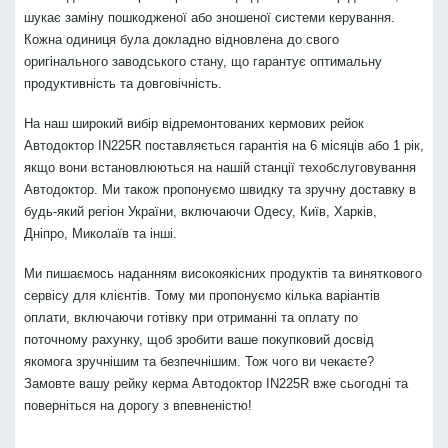
шукає заміну пошкодженої або зношеної системи керування.
Кожна одиниця була докладно відновлена до свого
оригінального заводського стану, що гарантує оптимальну
продуктивність та довговічність.
На наш широкий вибір відремонтованих кермових рейок
Автодоктор IN225R поставляється гарантія на 6 місяців або 1 рік,
якщо вони встановлюються на нашій станції техобслуговування
Автодоктор. Ми також пропонуємо швидку та зручну доставку в
будь-який регіон України, включаючи Одесу, Київ, Харків,
Дніпро, Миколаїв та інші.
Ми пишаємось наданням високоякісних продуктів та виняткового
сервісу для клієнтів. Тому ми пропонуємо кілька варіантів
оплати, включаючи готівку при отриманні та оплату по
поточному рахунку, щоб зробити ваше покупковий досвід
якомога зручнішим та безпечнішим. Тож чого ви чекаєте?
Замовте вашу рейку керма Автодоктор IN225R вже сьогодні та
поверніться на дорогу з впевненістю!