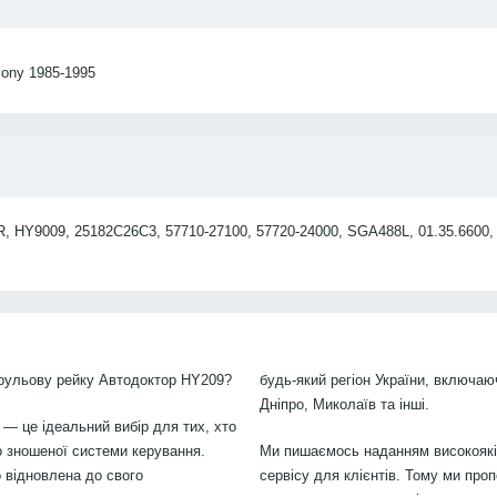
ony 1985-1995
 HY9009, 25182C26C3, 57710-27100, 57720-24000, SGA488L, 01.35.6600,
 рульову рейку Автодоктор HY209?
будь-який регіон України, включаю
Дніпро, Миколаїв та інші.
 — це ідеальний вибір для тих, хто
 зношеної системи керування.
Ми пишаємось наданням високоякіс
 відновлена до свого
сервісу для клієнтів. Тому ми проп