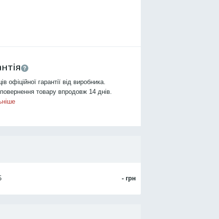
антія
ців офіційної гарантії від виробника.
повернення товару впродовж 14 днів.
ьніше
5
- грн