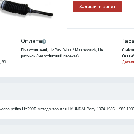
Залишити запит
Оплата
Гар
При отриманні, LiqPay (Visa / Mastercard), На
6 міся
рахунок (безготівковий переказ)
Обмін/
д 80
Детал
рмова рейка HY209R Автодоктор для HYUNDAI Pony 1974-1985, 1985-199