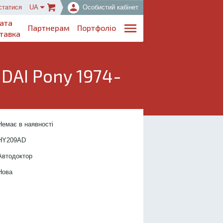
статися
UA
Особистий кабінет
ата
Партнерам
Портфоліо
тавка
DAI Pony 1974-
..................................
Немає в наявності
....................
HY209
AD
.................
Автодоктор
...............
Нова