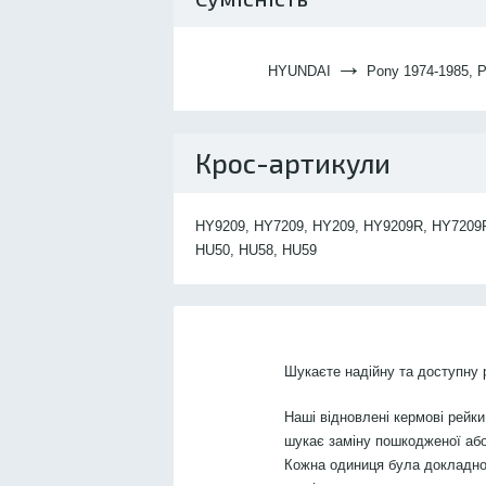
→
HYUNDAI
Pony 1974-1985, P
Крос-артикули
HY9209, HY7209, HY209, HY9209R, HY7209R,
HU50, HU58, HU59
Шукаєте надійну та доступну
Наші відновлені кермові рейки
шукає заміну пошкодженої або
Кожна одиниця була докладно