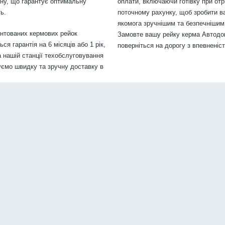
ану, що гарантує оптимальну
оплати, включаючи готівку при отр
ь.
поточному рахунку, щоб зробити в
якомога зручнішим та безпечнішим.
онтованих кермових рейок
Замовте вашу рейку керма Автодок
я гарантія на 6 місяців або 1 рік,
поверніться на дорогу з впевненіс
 нашій станції техобслуговування
уємо швидку та зручну доставку в