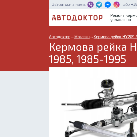
або
+38
Зв'яжіться з нами:
Ремонт керм
управління
Автодоктор
→
Магазин
→
Кермова рейка HY209 
Кермова рейка H
1985, 1985-1995