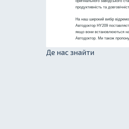
оригінального заводського ст
продуктивність та довговічніст
На наш широкий вибір відрем
Автодоктор HY209 поставляєтьс
якщо вони встановлюються на
Автодоктор. Ми також пропон
Де нас знайти