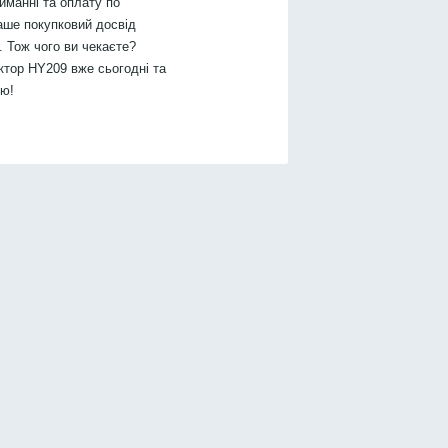
иманні та оплату по
аше покупковий досвід
 Тож чого ви чекаєте?
тор HY209 вже сьогодні та
тю!