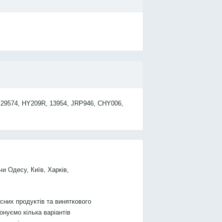
 29574, HY209R, 13954, JRP946, CHY006,
чи Одесу, Київ, Харків,
них продуктів та виняткового
онуємо кілька варіантів