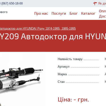
 (067) 650-18-00
Як ді
Опл
ового
Про нас
Послуги
Блог
Каталог
Дос
Автодоктор для HYUNDAI Pony 1974-1985, 1985-1995
Y209 Автодоктор для HYUN
Наявність товару
.......................
Артикул
.....................................
Марка
........................................
Стан
..........................................
Ціна:
-
грн.