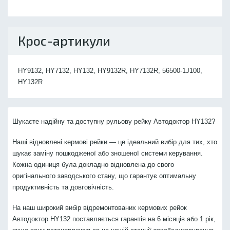
Крос-артикули
HY9132, HY7132, HY132, HY9132R, HY7132R, 56500-1J100,
HY132R
Шукаєте надійну та доступну рульову рейку Автодоктор HY132?
Наші відновлені кермові рейки — це ідеальний вибір для тих, хто
шукає заміну пошкодженої або зношеної системи керування.
Кожна одиниця була докладно відновлена до свого
оригінального заводського стану, що гарантує оптимальну
продуктивність та довговічність.
На наш широкий вибір відремонтованих кермових рейок
Автодоктор HY132 поставляється гарантія на 6 місяців або 1 рік,