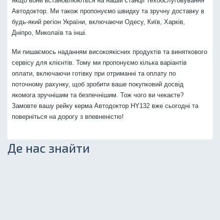
якщо вони встановлюються на нашій станції техобслуговування
Автодоктор. Ми також пропонуємо швидку та зручну доставку в
будь-який регіон України, включаючи Одесу, Київ, Харків,
Дніпро, Миколаїв та інші.
Ми пишаємось наданням високоякісних продуктів та виняткового
сервісу для клієнтів. Тому ми пропонуємо кілька варіантів
оплати, включаючи готівку при отриманні та оплату по
поточному рахунку, щоб зробити ваше покупковий досвід
якомога зручнішим та безпечнішим. Тож чого ви чекаєте?
Замовте вашу рейку керма Автодоктор HY132 вже сьогодні та
поверніться на дорогу з впевненістю!
Де нас знайти