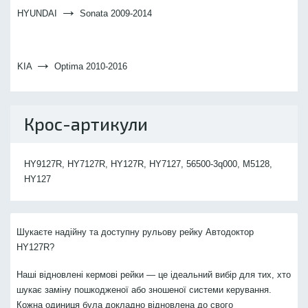
→
HYUNDAI
Sonata 2009-2014
→
KIA
Optima 2010-2016
Крос-артикули
HY9127R, HY7127R, HY127R, HY7127, 56500-3q000, M5128,
HY127
Шукаєте надійну та доступну рульову рейку Автодоктор
HY127R?
Наші відновлені кермові рейки — це ідеальний вибір для тих, хто
шукає заміну пошкодженої або зношеної системи керування.
Кожна одиниця була докладно відновлена до свого