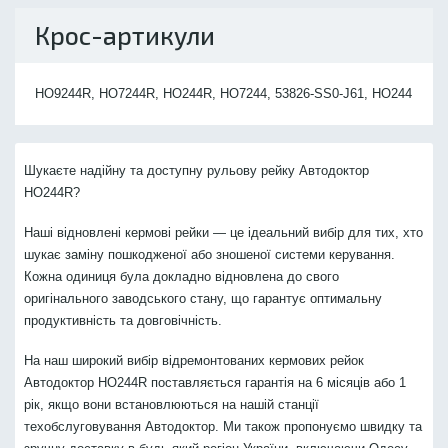
Крос-артикули
HO9244R, HO7244R, HO244R, HO7244, 53826-SS0-J61, HO244
Шукаєте надійну та доступну рульову рейку Автодоктор
HO244R?
Наші відновлені кермові рейки — це ідеальний вибір для тих, хто
шукає заміну пошкодженої або зношеної системи керування.
Кожна одиниця була докладно відновлена до свого
оригінального заводського стану, що гарантує оптимальну
продуктивність та довговічність.
На наш широкий вибір відремонтованих кермових рейок
Автодоктор HO244R поставляється гарантія на 6 місяців або 1
рік, якщо вони встановлюються на нашій станції
техобслуговування Автодоктор. Ми також пропонуємо швидку та