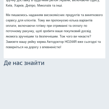
зручну доставку в будь-який регіон України, включаючи Одесу,
Київ, Харків, Дніпро, Миколаїв та інші.
Ми пишаємось наданням високоякісних продуктів та виняткового
сервісу для клієнтів. Тому ми пропонуємо кілька варіантів
оплати, включаючи готівку при отриманні та оплату по
поточному рахунку, щоб зробити ваше покупковий досвід
якомога зручнішим та безпечнішим. Тож чого ви чекаєте?
Замовте вашу рейку керма Автодоктор HO244R вже сьогодні та
поверніться на дорогу з впевненістю!
Де нас знайти