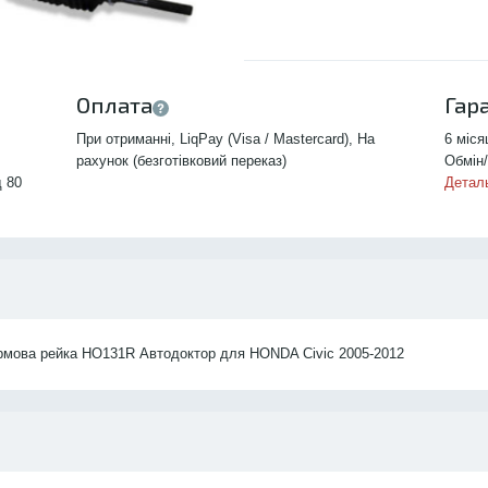
Оплата
Гар
При отриманні, LiqPay (Visa / Mastercard), На
6 міся
рахунок (безготівковий переказ)
Обмін/
д 80
Детал
рмова рейка HO131R Автодоктор для HONDA Civic 2005-2012