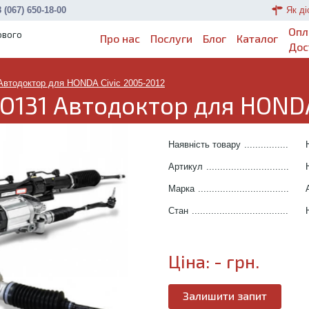
 (067) 650-18-00
Як ді
Опл
ового
Про нас
Послуги
Блог
Каталог
Дос
Автодоктор для HONDA Civic 2005-2012
O131 Автодоктор для HONDA
Наявність товару
.......................
Артикул
.....................................
Марка
........................................
Стан
..........................................
Ціна:
-
грн.
Залишити запит