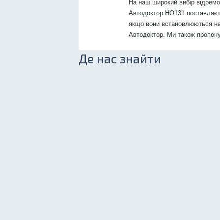
На наш широкий вибір відрем
Автодоктор HO131 поставляєтьс
якщо вони встановлюються на
Автодоктор. Ми також пропон
Де нас знайти