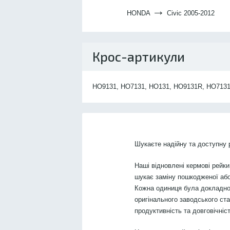
→
HONDA
Civic 2005-2012
Крос-артикули
HO9131, HO7131, HO131, HO9131R, HO7131
Шукаєте надійну та доступну
Наші відновлені кермові рейки
шукає заміну пошкодженої або
Кожна одиниця була докладно
оригінального заводського ст
продуктивність та довговічніст