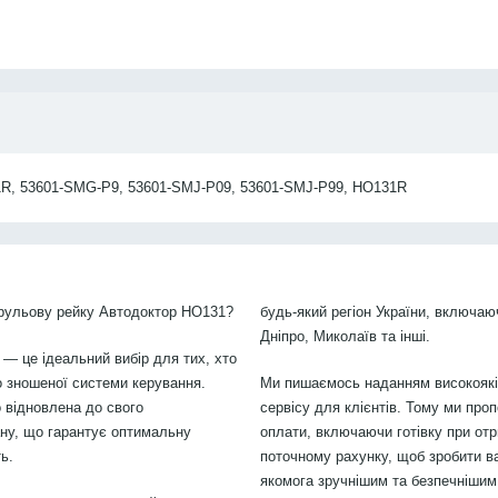
R, 53601-SMG-P9, 53601-SMJ-P09, 53601-SMJ-P99, HO131R
 рульову рейку Автодоктор HO131?
будь-який регіон України, включаю
Дніпро, Миколаїв та інші.
 — це ідеальний вибір для тих, хто
 зношеної системи керування.
Ми пишаємось наданням високоякіс
 відновлена до свого
сервісу для клієнтів. Тому ми проп
ану, що гарантує оптимальну
оплати, включаючи готівку при отр
ь.
поточному рахунку, щоб зробити в
якомога зручнішим та безпечнішим.