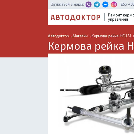
або
+38
Зв'яжіться з нами:
Ремонт керм
управління
Автодоктор
→
Магазин
→
Кермова рейка HO131 
Кермова рейка H