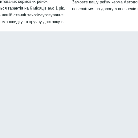
онтованих кермових рейок
Замовте вашу рейку керма Автодок
я гарантія на 6 місяців або 1 рік,
поверніться на дорогу з впевненіс
 нашій станції техобслуговування
уємо швидку та зручну доставку в