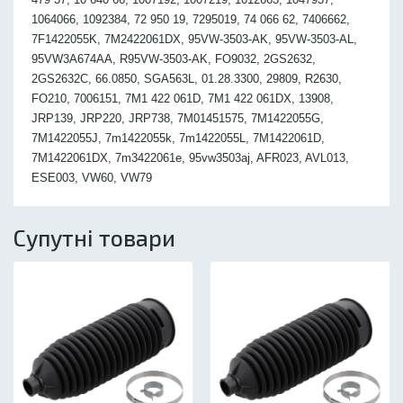
1064066, 1092384, 72 950 19, 7295019, 74 066 62, 7406662,
7F1422055K, 7M2422061DX, 95VW-3503-AK, 95VW-3503-AL,
95VW3A674AA, R95VW-3503-AK, FO9032, 2GS2632,
2GS2632C, 66.0850, SGA563L, 01.28.3300, 29809, R2630,
FO210, 7006151, 7M1 422 061D, 7M1 422 061DX, 13908,
JRP139, JRP220, JRP738, 7M01451575, 7M1422055G,
7M1422055J, 7m1422055k, 7m1422055L, 7M1422061D,
7M1422061DX, 7m3422061e, 95vw3503aj, AFR023, AVL013,
ESE003, VW60, VW79
Супутні товари