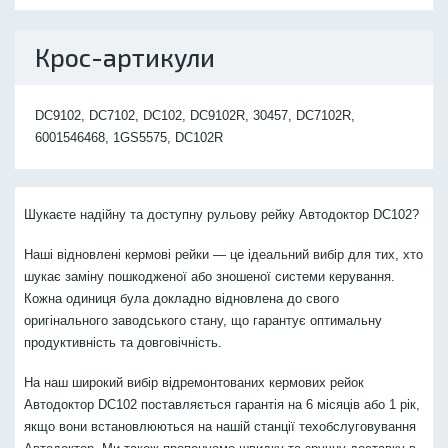
Крос-артикули
DC9102, DC7102, DC102, DC9102R, 30457, DC7102R,
6001546468, 1GS5575, DC102R
Шукаєте надійну та доступну рульову рейку Автодоктор DC102?
Наші відновлені кермові рейки — це ідеальний вибір для тих, хто
шукає заміну пошкодженої або зношеної системи керування.
Кожна одиниця була докладно відновлена до свого
оригінального заводського стану, що гарантує оптимальну
продуктивність та довговічність.
На наш широкий вибір відремонтованих кермових рейок
Автодоктор DC102 поставляється гарантія на 6 місяців або 1 рік,
якщо вони встановлюються на нашій станції техобслуговування