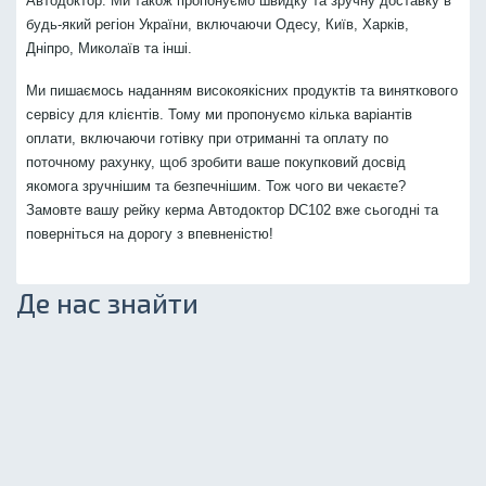
Автодоктор. Ми також пропонуємо швидку та зручну доставку в
будь-який регіон України, включаючи Одесу, Київ, Харків,
Дніпро, Миколаїв та інші.
Ми пишаємось наданням високоякісних продуктів та виняткового
сервісу для клієнтів. Тому ми пропонуємо кілька варіантів
оплати, включаючи готівку при отриманні та оплату по
поточному рахунку, щоб зробити ваше покупковий досвід
якомога зручнішим та безпечнішим. Тож чого ви чекаєте?
Замовте вашу рейку керма Автодоктор DC102 вже сьогодні та
поверніться на дорогу з впевненістю!
Де нас знайти