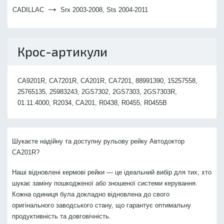
→
CADILLAC
Srx 2003-2008, Sts 2004-2011
Крос-артикули
CA9201R, CA7201R, CA201R, CA7201, 88991390, 15257558,
25765135, 25983243, 2GS7302, 2GS7303, 2GS7303R,
01.11.4000, R2034, CA201, R0438, R0455, R0455B
Шукаєте надійну та доступну рульову рейку Автодоктор
CA201R?
Наші відновлені кермові рейки — це ідеальний вибір для тих, хто
шукає заміну пошкодженої або зношеної системи керування.
Кожна одиниця була докладно відновлена до свого
оригінального заводського стану, що гарантує оптимальну
продуктивність та довговічність.