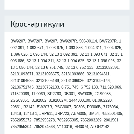
Крос-артикули
BW9207, BW7207, BW207, BW9207R, 503-00114, BW7207R, 1
092 391, 1 093 671, 1 093 675, 1 093 886, 1 094 311, 1 094 625,
1 096 026, 1 096 144, 32 13 1 092 391, 32 13 1 093 671, 32 13 1
093 886, 32 13 1 094 311, 32 13 1 094 625, 32 13 1 096 026, 32
13 1 096 144, 32 13 6 751 745, 32 13 6 752 133, 32131092391,
32131093671, 32131093675, 32131093886, 32131094311,
32131094625, 32131095189, 32131096026, 32131096144,
32136751745, 32136752133, 6 751 745, 6 752 133, 711.520.069,
711520069, 11-0069, SR2763, DB001, BW9035, 2GS0935,
2GS0935C, 8192002, 8192002M, 1444300100, 01.09.2220,
29861, R2142, BW207R, PSG3007, R0306, R0306B, 7176034,
13418, 13418-1, JRP611, JRP723, ABM005, BM54, 7852501405,
7852955272, 7852955278, 7852955305, 7852993289, 2901501,
7852955304, 7852974568, V110016, HR0074, ATGR2142