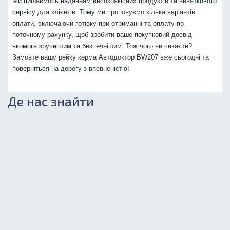
Ми пишаємось наданням високоякісних продуктів та виняткового
сервісу для клієнтів. Тому ми пропонуємо кілька варіантів
оплати, включаючи готівку при отриманні та оплату по
поточному рахунку, щоб зробити ваше покупковий досвід
якомога зручнішим та безпечнішим. Тож чого ви чекаєте?
Замовте вашу рейку керма Автодоктор BW207 вже сьогодні та
поверніться на дорогу з впевненістю!
Де нас знайти