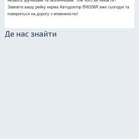
якомога зручнішим та безпечнішим. Тож чого ви чекаєте?
Замовте вашу рейку керма Автодоктор BW106R вже сьогодні та
поверніться на дорогу з впевненістю!
Де нас знайти