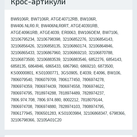
Крос-артикули
BW9106R, BW7106R, ATGE40712RB, BW106R,
BW406.NLR0.R, BW406NLR0RT, ATGE40391RB,
ATGE40961RB, ATGE4039, ER0063, BW106OEM, BW7106,
32106795234, 32106798398, 32106852276, 32106854143,
32106856426, 32106858135, 32106860174, 32106864846,
32106865433, 32106867960, 32106869210, 32106870788,
32106873500, 32106883539, 32106883546, 6852276, 6854143,
6858135, 6864846, 6865433, 6867960, 6869210, 6873500,
KS00000801, KS01000771, 3GS0905, E4039, E4096, BW106,
7806079540, 7806079709, 7806177450, 7806974278,
7806974359, 7806974439, 7806974558, 7806974622,
7806974795, 7818974288, 7818974489, 7828974237,
7806.974.708, 7806.974.880, 8002212, 7818079144,
7806974708, 7806974880, 7828974103, 7808974795,
7806177945, 7806501283, KS01003984, 32106868347, 6798366,
32106798366, 32105A01C20