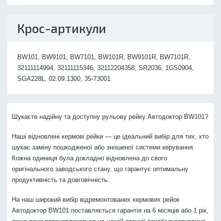
Крос-артикули
BW101, BW9101, BW7101, BW101R, BW9101R, BW7101R,
32111114994, 32111115346, 32112204358, SR2036, 1GS0904,
SGA228L, 02.09.1300, 35-73001
Шукаєте надійну та доступну рульову рейку Автодоктор BW101?
Наші відновлені кермові рейки — це ідеальний вибір для тих, хто
шукає заміну пошкодженої або зношеної системи керування.
Кожна одиниця була докладно відновлена до свого
оригінального заводського стану, що гарантує оптимальну
продуктивність та довговічність.
На наш широкий вибір відремонтованих кермових рейок
Автодоктор BW101 поставляється гарантія на 6 місяців або 1 рік,