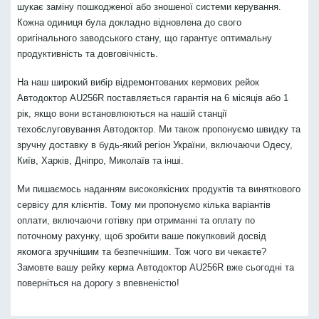
шукає заміну пошкодженої або зношеної системи керування.
Кожна одиниця була докладно відновлена до свого
оригінального заводського стану, що гарантує оптимальну
продуктивність та довговічність.
На наш широкий вибір відремонтованих кермових рейок
Автодоктор AU256R поставляється гарантія на 6 місяців або 1
рік, якщо вони встановлюються на нашій станції
техобслуговування Автодоктор. Ми також пропонуємо швидку та
зручну доставку в будь-який регіон України, включаючи Одесу,
Київ, Харків, Дніпро, Миколаїв та інші.
Ми пишаємось наданням високоякісних продуктів та виняткового
сервісу для клієнтів. Тому ми пропонуємо кілька варіантів
оплати, включаючи готівку при отриманні та оплату по
поточному рахунку, щоб зробити ваше покупковий досвід
якомога зручнішим та безпечнішим. Тож чого ви чекаєте?
Замовте вашу рейку керма Автодоктор AU256R вже сьогодні та
поверніться на дорогу з впевненістю!