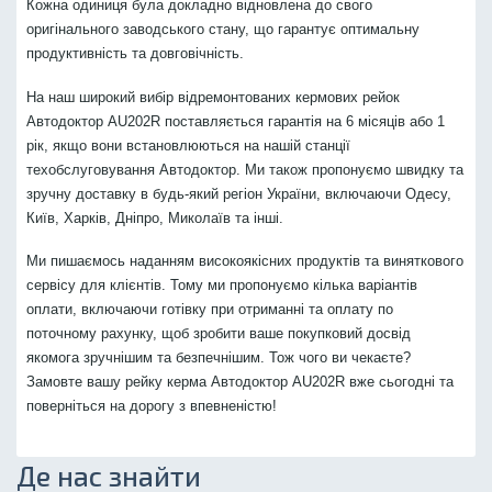
Кожна одиниця була докладно відновлена до свого
оригінального заводського стану, що гарантує оптимальну
продуктивність та довговічність.
На наш широкий вибір відремонтованих кермових рейок
Автодоктор AU202R поставляється гарантія на 6 місяців або 1
рік, якщо вони встановлюються на нашій станції
техобслуговування Автодоктор. Ми також пропонуємо швидку та
зручну доставку в будь-який регіон України, включаючи Одесу,
Київ, Харків, Дніпро, Миколаїв та інші.
Ми пишаємось наданням високоякісних продуктів та виняткового
сервісу для клієнтів. Тому ми пропонуємо кілька варіантів
оплати, включаючи готівку при отриманні та оплату по
поточному рахунку, щоб зробити ваше покупковий досвід
якомога зручнішим та безпечнішим. Тож чого ви чекаєте?
Замовте вашу рейку керма Автодоктор AU202R вже сьогодні та
поверніться на дорогу з впевненістю!
Де нас знайти