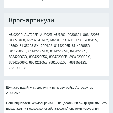
Крос-артикули
AU9202R, AU7202R, AU202R, AU7202, 2GS0301, 893422066,
01.05.3100, R2232, AU202, R0201, RD.321151788, 7006135,
13560, 31-35203-SX, JRP602, 811422065, 811422065D,
811422065F, 811422065FX, 811422065K, 893422065,
893422065D, 893422065X, 893422066B, 893422066BX,
893422066X, 893422105a, 7881955103, 7881955123,
7881955133
Шукаєте надійну та доступну рульову рейку Автодоктор
AU202R?
Наші відновлені кермові рейки — це ідеальний вибір для тих, хто
шукає заміну пошкодженої або зношеної системи керування.