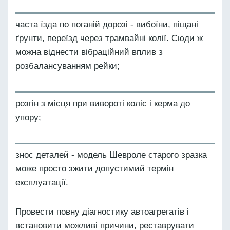
часта їзда по поганій дорозі - вибоїни, піщані
ґрунти, переїзд через трамвайні колії. Сюди ж
можна віднести вібраційний вплив з
розбалансуванням рейки;
розгін з місця при вивороті коліс і керма до
упору;
знос деталей - модель Шевроле старого зразка
може просто зжити допустимий термін
експлуатації.
Провести повну діагностику автоагрегатів і
встановити можливі причини, реставрувати