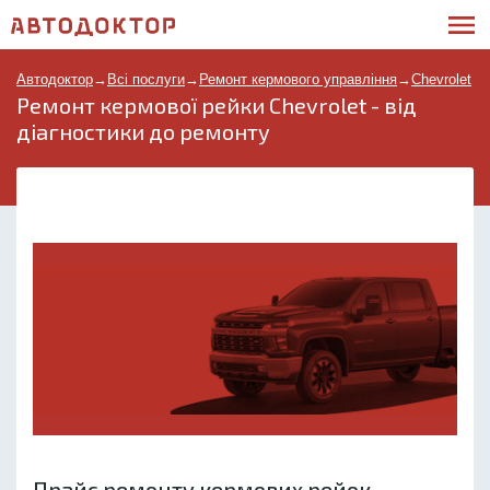
Автодоктор
→
Всі послуги
→
Ремонт кермового управління
→
Chevrolet
Ремонт кермової рейки Chevrolet - від
діагностики до ремонту
Прайс ремонту кермових рейок