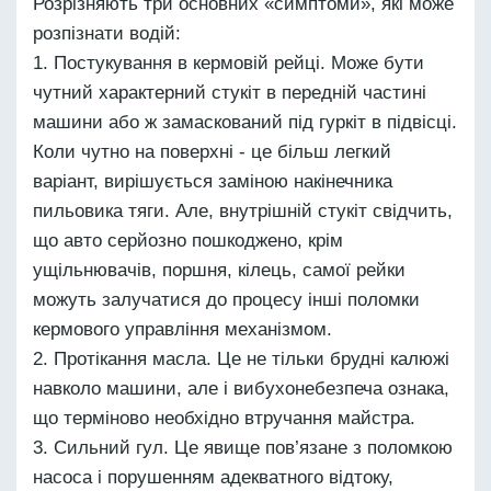
Розрізняють три основних «симптоми», які може
розпізнати водій:
Постукування в кермовій рейці. Може бути
чутний характерний стукіт в передній частині
машини або ж замаскований під гуркіт в підвісці.
Коли чутно на поверхні - це більш легкий
варіант, вирішується заміною накінечника
пильовика тяги. Але, внутрішній стукіт свідчить,
що авто серйозно пошкоджено, крім
ущільнювачів, поршня, кілець, самої рейки
можуть залучатися до процесу інші поломки
кермового управління механізмом.
Протікання масла. Це не тільки брудні калюжі
навколо машини, але і вибухонебезпеча ознака,
що терміново необхідно втручання майстра.
Сильний гул. Це явище пов’язане з поломкою
насоса і порушенням адекватного відтоку,