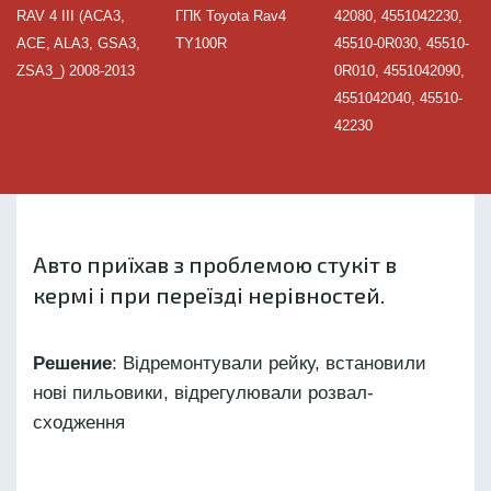
RAV 4 III (ACA3,
ГПК Toyota Rav4
42080, 4551042230,
ACE, ALA3, GSA3,
TY100R
45510-0R030, 45510-
ZSA3_) 2008-2013
0R010, 4551042090,
4551042040, 45510-
42230
Авто приїхав з проблемою стукіт в
кермі і при переїзді нерівностей.
Решение
: Відремонтували рейку, встановили
нові пильовики, відрегулювали розвал-
сходження