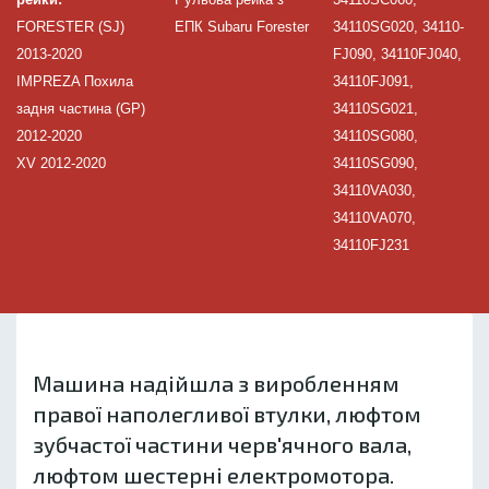
FORESTER (SJ)
ЕПК Subaru Forester
34110SG020, 34110-
2013-2020
FJ090, 34110FJ040,
IMPREZA Похила
34110FJ091,
задня частина (GP)
34110SG021,
2012-2020
34110SG080,
XV 2012-2020
34110SG090,
34110VA030,
34110VA070,
34110FJ231
Машина надійшла з виробленням
правої наполегливої втулки, люфтом
зубчастої частини черв'ячного вала,
люфтом шестерні електромотора.