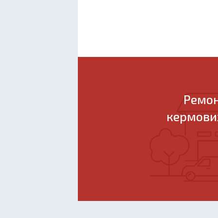
Ремон
кермових