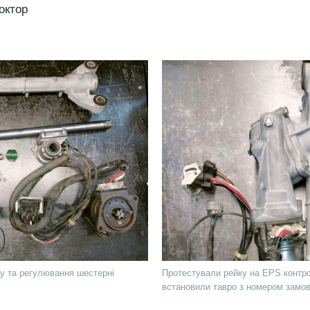
октор
у та регулювання шестерні
Протестували рейку на EPS контро
встановили тавро з номером замо