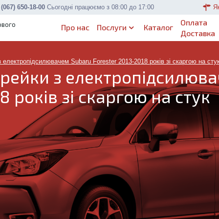
 (067) 650-18-00
Сьогодні працюємо з 08:00 до 17:00
Я
Оплата
ового
Про нас
Послуги
Каталог
Доставка
 електропідсилювачем Subaru Forester 2013-2018 років зі скаргою на сту
 рейки з електропідсилюв
8 років зі скаргою на стук