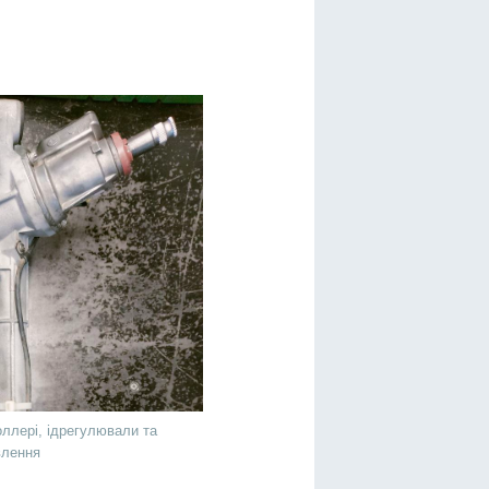
ллері, ідрегулювали та
влення