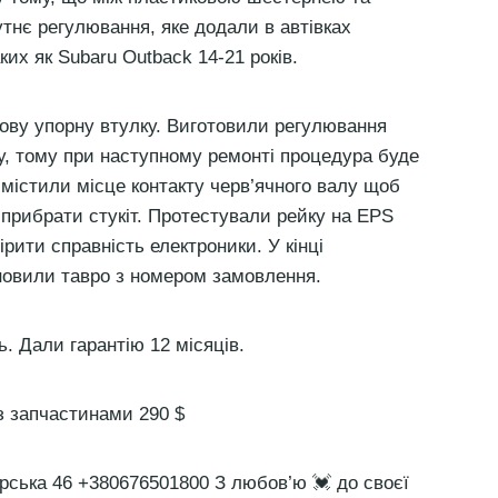
тнє регулювання, яке додали в автівках
ких як Subaru Outback 14-21 років.
нову упорну втулку. Виготовили регулювання
у, тому при наступному ремонті процедура буде
смістили місце контакту черв’ячного валу щоб
прибрати стукіт. Протестували рейку на EPS
рити справність електроники. У кінці
новили тавро з номером замовлення.
ь. Дали гарантію 12 місяців.
з запчастинами 290 $
рська 46 +380676501800 З любов’ю 💓 до своєї