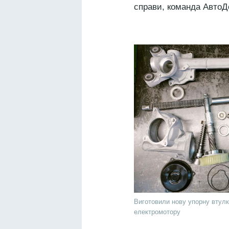
справи, команда АвтоД
Виготовили нову упорну втулк
електромотору