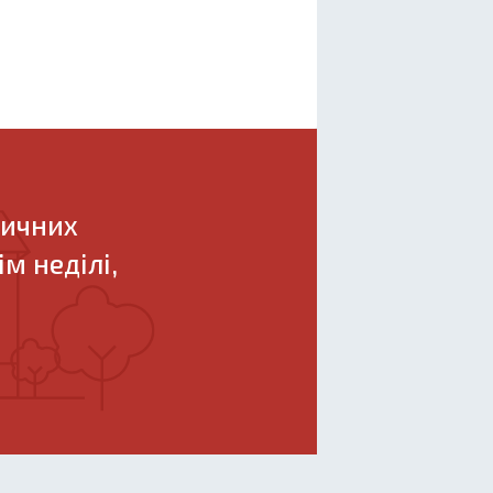
ричних
м неділі,