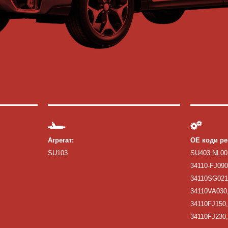
Агрегат:
ОЕ коди ре
SU103
SU403.NL00
34110-FJ090
34110SG021
34110VA030,
34110FJ150,
34110FJ230,