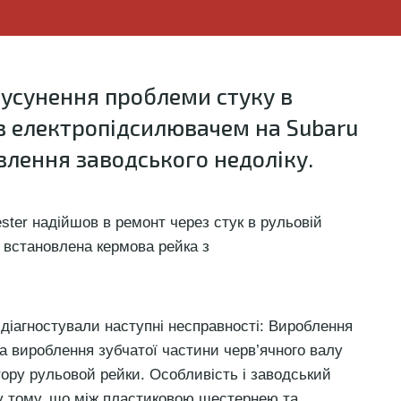
 усунення проблеми стуку в
 з електропідсилювачем на Subaru
авлення заводського недоліку.
ster надійшов в ремонт через стук в рульовій
 встановлена кермова рейка з
 діагностували наступні несправності: Вироблення
та вироблення зубчатої частини черв’ячного валу
ору рульовой рейки. Особливість і заводський
 у тому, що між пластиковою шестернею та