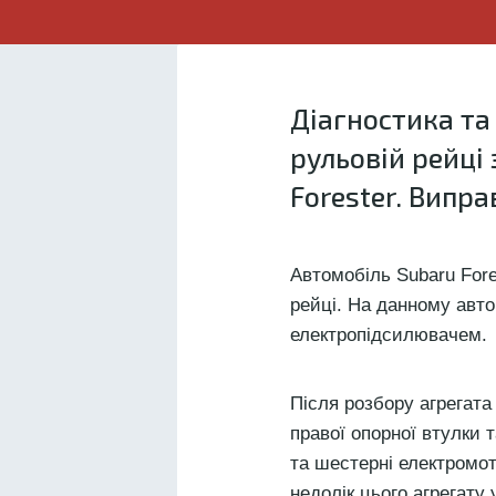
Діагностика та
рульовій рейці
Forester. Випр
Автомобіль Subaru Fore
рейці. На данному авто
електропідсилювачем.
Після розбору агрегата
правої опорної втулки 
та шестерні електромот
недолік цього агрегату