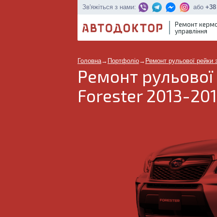
або
+38
Зв'яжіться з нами:
Ремонт керм
управління
Головна
→
Портфоліо
→
Ремонт рульової рейки з
Ремонт рульової
Forester 2013-201