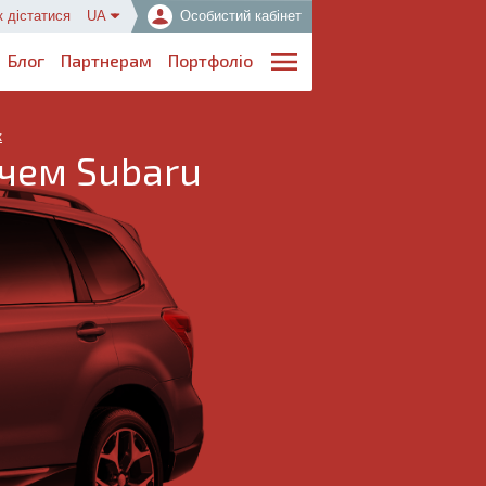
к дістатися
UA
Особистий кабінет
Блог
Партнерам
Портфоліо
к
ачем Subaru