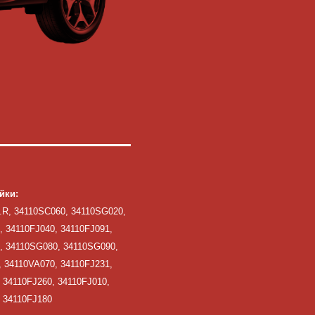
йки:
.R, 34110SC060, 34110SG020,
, 34110FJ040, 34110FJ091,
, 34110SG080, 34110SG090,
 34110VA070, 34110FJ231,
 34110FJ260, 34110FJ010,
 34110FJ180