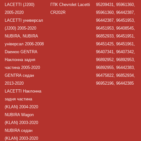
LACETTI (J200)
ГПК Chevrolet Lacetti
95209431, 95961360,
2005-2020
CR202R
95961360, 96442387,
LACETTI универсал
96442387, 96451953,
(J200) 2005-2020
96451953, 96408545,
NUBIRA, NUBIRA
96852933, 96451951,
універсал 2006-2008
96451425, 96451961,
Daewoo GENTRA
96407341, 96407342,
Наклонна задня
96892952, 96892953,
частина 2005-2020
96892955, 96442383,
GENTRA седан
96475822, 96852934,
2013-2020
96952196, 96442385
LACETTI Наклонна
задня частина
(KLAN) 2004-2020
NUBIRA Wagon
(KLAN) 2003-2020
NUBIRA седан
(KLAN) 2003-2020