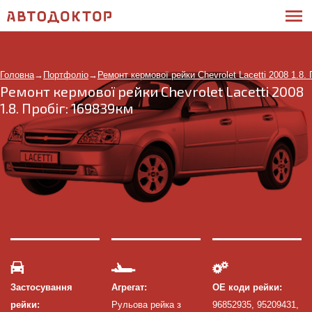
Головна
→
Портфоліо
→
Ремонт кермової рейки Chevrolet Lacetti 2008 1.8.
Ремонт кермової рейки Chevrolet Lacetti 2008
1.8. Пробіг: 169839км
Застосування
Агрегат:
ОЕ коди рейки:
рейки:
Рульова рейка з
96852935, 95209431,