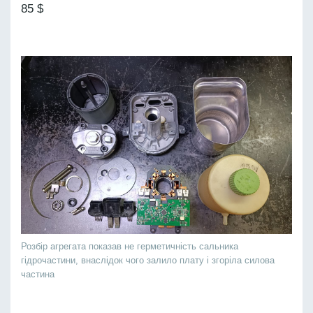
85 $
Розбір агрегата показав не герметичність сальника
гідрочастини, внаслідок чого залило плату і згоріла силова
частина