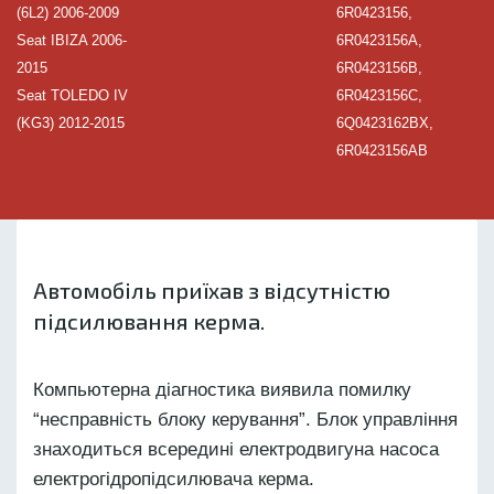
(6L2) 2006-2009
6R0423156,
Seat IBIZA 2006-
6R0423156A,
2015
6R0423156B,
Seat TOLEDO IV
6R0423156C,
(KG3) 2012-2015
6Q0423162BX,
6R0423156AB
Автомобіль приїхав з відсутністю
підсилювання керма.
Компьютерна діагностика виявила помилку
“несправність блоку керування”. Блок управління
знаходиться всередині електродвигуна насоса
електрогідропідсилювача керма.