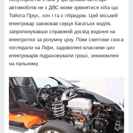
автомобілів не з ДВС може зрівнятися хіба що
Тойота Пріус, хоч і та є гібридом. Цей міський
електрокар завоював серця багатьох водіїв,
запропонувавши справжній досвід водіння на
електротязі за розумну ціну. Поки скептики скоса
поглядали на Ліфи, задоволені власники цих
електрокарів підраховували гроші, зекономлені
на пальному.