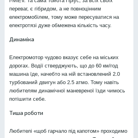
i-MiEV. Та сама Тойота Пріус, за всіх своїх
переваг, є гібридом, а не повноцінним
електромобілем, тому може пересуватися на
електротязі дуже обмежена кількість часу.
Динаміка
Електромотор чудово вказує себе на міських
дорогах. Водії стверджують, що до 60 км/год
машина їде, начебто на ній встановлений 2.0
турбований двигун або 2.5 атмо. Тому навіть
любителям динамічної маневреної їзди чимось
потішити себе.
Тиша роботи
Любителі «щоб гарчало під капотом» проходимо