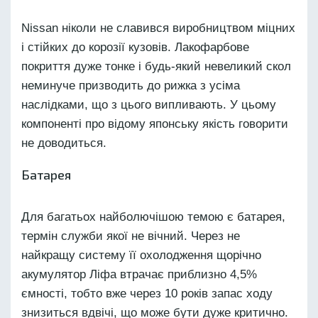
Nissan ніколи не славився виробництвом міцних
і стійких до корозії кузовів. Лакофарбове
покриття дуже тонке і будь-який невеликий скол
неминуче призводить до рижка з усіма
наслідками, що з цього випливають. У цьому
компоненті про відому японську якість говорити
не доводиться.
Батарея
Для багатьох найболючішою темою є батарея,
термін служби якої не вічний. Через не
найкращу систему її охолодження щорічно
акумулятор Ліфа втрачає приблизно 4,5%
ємності, тобто вже через 10 років запас ходу
знизиться вдвічі, що може бути дуже критично.