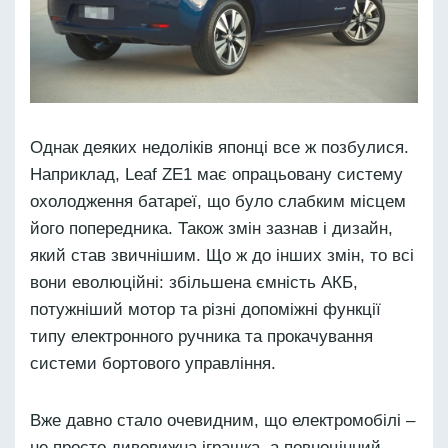
Однак деяких недоліків японці все ж позбулися.
Наприклад, Leaf ZE1 має опрацьовану систему
охолодження батареї, що було слабким місцем
його попередника. Також змін зазнав і дизайн,
який став звичнішим. Що ж до інших змін, то всі
вони еволюційні: збільшена ємність АКБ,
потужніший мотор та різні допоміжні функції
типу електронного ручника та прокачування
системи бортового управління.
Вже давно стало очевидним, що електромобілі –
не просто дивовижна іграшка, а повноцінний