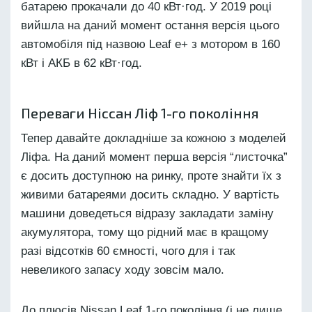
батарею прокачали до 40 кВт·год. У 2019 році
вийшла на даний момент остання версія цього
автомобіля під назвою Leaf e+ з мотором в 160
кВт і АКБ в 62 кВт·год.
Переваги Ніссан Ліф 1-го покоління
Тепер давайте докладніше за кожною з моделей
Ліфа. На даний момент перша версія “листочка”
є досить доступною на ринку, проте знайти їх з
живими батареями досить складно. У вартість
машини доведеться відразу закладати заміну
акумулятора, тому що рідний має в кращому
разі відсотків 60 ємності, чого для і так
невеликого запасу ходу зовсім мало.
До плюсів Nissan Leaf 1-го покоління (і не лише