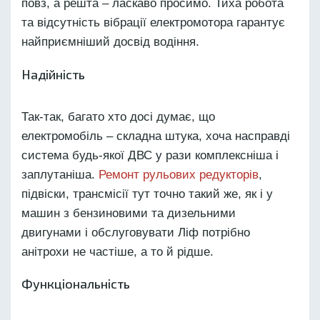
повз, а решта – ласкаво просимо. Тиха робота
та відсутність вібрації електромотора гарантує
найприємніший досвід водіння.
Надійність
Так-так, багато хто досі думає, що
електромобіль – складна штука, хоча насправді
система будь-якої ДВС у рази комплексніша і
заплутаніша.
Ремонт рульових редукторів
,
підвіски, трансмісії тут точно такий же, як і у
машин з бензиновими та дизельними
двигунами і обслуговувати Ліф потрібно
анітрохи не частіше, а то й рідше.
Функціональність