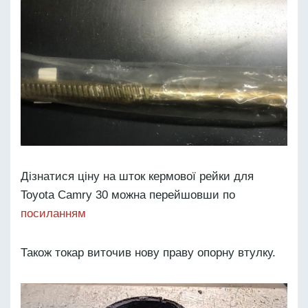
Дізнатися ціну на шток кермової рейки для
Toyota Camry 30 можна перейшовши по
посиланням
Також токар виточив нову праву опорну втулку.