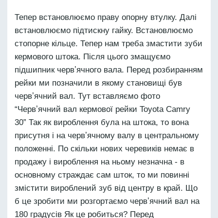
Тепер встановлюємо праву опорну втулку. Далі
встановлюємо підтискну гайку. Встановлюємо
стопорне кільце. Тепер нам треба змастити зуби
кермового штока. Після цього змащуємо
підшипник червʼячного вала. Перед розбиранням
рейки ми позначили в якому становищі був
червʼячний вал. Тут вставляємо фото
“Червʼячний вал кермової рейки Toyota Camry
30” Так як вироблення була на штока, то вона
присутня і на червʼячному валу в центральному
положенні. По скільки нових черевиків немає в
продажу і вироблення на ньому незначна - в
основному страждає сам шток, то ми повинні
змістити вироблений зуб від центру в край. Що
б це зробити ми розгортаємо червʼячний вал на
180 градусів Як це робиться? Перед