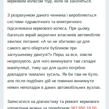
кермовим колесом тоді, коли їм захочеться.
З розрахунком даного чинника і виробляються
системи гідравлічного та електричного
підсилювача кермового колеса. При цьому,
багатьох вкрай акуратних власників автомобілів
хвилює питання: «А чи не збитково це для
самого авто обертати бубликом при
заглушеному двигуні?» Перш за все, зовсім
незрозуміло, для чого виконувати такі складні
маніпуляції, тому що для цього потрібно
докладати чималих зусиль. Як би там не було,
але після подібних дій не повинно виникнути
ніяких неполадок в даних автомобільних вузлах.
Записатися на діагностику та ремонт кермового
управління можна за телефоном
067 650 18 00
.