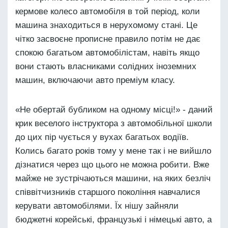
кермове колесо автомобіля в той період, коли
машина знаходиться в нерухомому стані. Це
чітко засвоєне прописне правило потім не дає
спокою багатьом автомобілістам, навіть якщо
вони стають власниками солідних іноземних
машин, включаючи авто преміум класу.
«Не обертай бубликом на одному місці!» - даний
крик веселого інструктора з автомобільної школи
до цих пір чується у вухах багатьох водіїв.
Колись багато років тому у мене так і не вийшло
дізнатися через що цього не можна робити. Вже
майже не зустрічаються машини, на яких безліч
співвітчизників старшого покоління навчалися
керувати автомобілями. Їх нішу зайняли
бюджетні корейські, французькі і німецькі авто, а