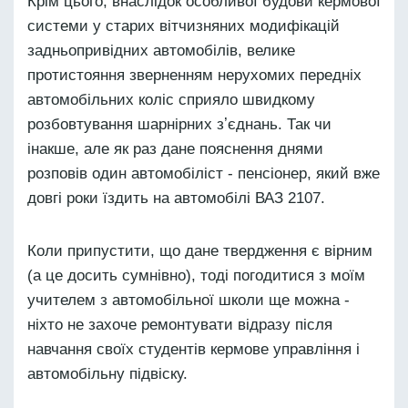
Крім цього, внаслідок особливої будови кермової
системи у старих вітчизняних модифікацій
задньопривідних автомобілів, велике
протистояння зверненням нерухомих передніх
автомобільних коліс сприяло швидкому
розбовтування шарнірних зʼєднань. Так чи
інакше, але як раз дане пояснення днями
розповів один автомобіліст - пенсіонер, який вже
довгі роки їздить на автомобілі ВАЗ 2107.
Коли припустити, що дане твердження є вірним
(а це досить сумнівно), тоді погодитися з моїм
учителем з автомобільної школи ще можна -
ніхто не захоче ремонтувати відразу після
навчання своїх студентів кермове управління і
автомобільну підвіску.