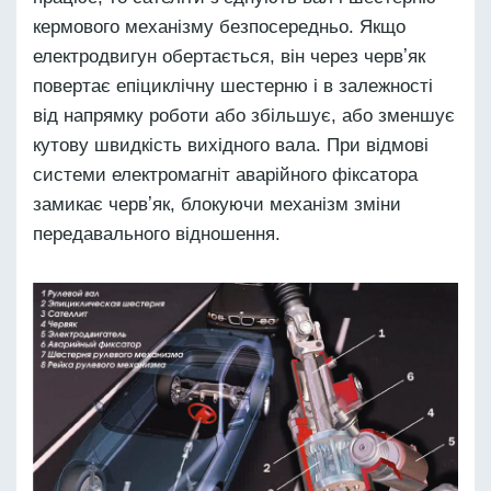
кермового механізму безпосередньо. Якщо
електродвигун обертається, він через червʼяк
повертає епіциклічну шестерню і в залежності
від напрямку роботи або збільшує, або зменшує
кутову швидкість вихідного вала. При відмові
системи електромагніт аварійного фіксатора
замикає червʼяк, блокуючи механізм зміни
передавального відношення.