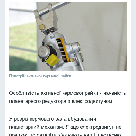
Пристрій активної кермової рейки
Особливість активної кермової рейки - наявність
планетарного редуктора з електродвигуном
У розріз кермового вала вбудований
планетарний механізм. Якщо електродвигун не
працює, то сателіти зʼєднують вал і шестерню