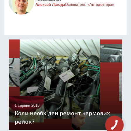
Алексей Лагода
Основатель «Автодоктора»
1 серпня 2018
Коли необхіден ремонт кермових
рейок?